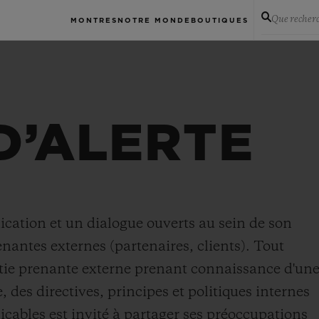
Que recher
MONTRES
NOTRE MONDE
BOUTIQUES
D’ALERTE
tion et un dialogue ouverts au sein de son
enantes externes (partenaires, clients). Tout
tie prenante externe prenant connaissance d'un
 des directives, principes et politiques internes
licables est invité à partager ses préoccupations