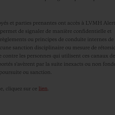
BIG BANG
SPIRI
D
PEACH CERAMIC
ESSE
EXCLUS
loyés et parties prenantes ont accès à LVMH Aler
 permet de signaler de manière confidentielle et
s, règlements ou principes de conduite internes de
ucune sanction disciplinaire ou mesure de rétorsi
UBLOTISTA ET
DÉLAI DE LIVRAISON
LIVRAISON ET 
EXTENSION DE
GRATUIT
se contre les personnes qui utilisent ces canaux d
GARANTIE
portés s'avèrent par la suite inexacts ou non fond
poursuite ou sanction.
 CONTACTER
, cliquez sur ce
lien
.