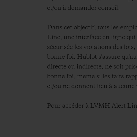
BIG BANG
et/ou à demander conseil.
SUMMER MULTI-COLORE
CERAMIC
Dans cet objectif, tous les emp
SERVICES EXCLUSIFS
Line, une interface en ligne qui
sécurisée les violations des loi
bonne foi. Hublot s'assure qu'a
GARANTIE 5+5
H
directe ou indirecte, ne soit pri
bonne foi, même si les faits rap
et/ou ne donnent lieu à aucune 
NOUS
Pour accéder à LVMH Alert Line