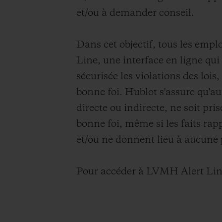
BIG BANG
et/ou à demander conseil.
SUMMER MULTI-COLORE
CERAMIC
Dans cet objectif, tous les emp
SERVICES EXCLUSIFS
Line, une interface en ligne qui
sécurisée les violations des loi
bonne foi. Hublot s'assure qu'a
GARANTIE 5+5
H
directe ou indirecte, ne soit pri
bonne foi, même si les faits rap
et/ou ne donnent lieu à aucune 
NOUS
Pour accéder à LVMH Alert Line