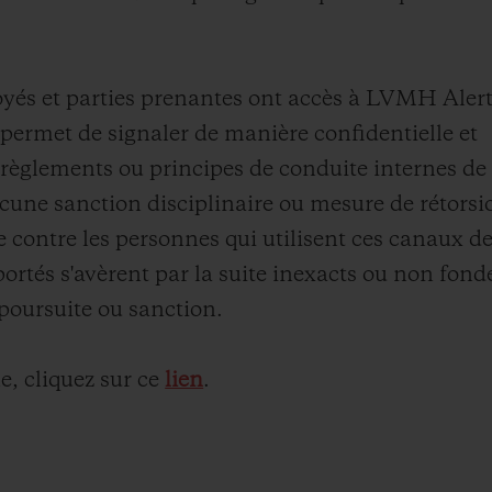
BIG BANG
SPIRI
D
PEACH CERAMIC
ESSE
EXCLUS
loyés et parties prenantes ont accès à LVMH Aler
 permet de signaler de manière confidentielle et
s, règlements ou principes de conduite internes de
ucune sanction disciplinaire ou mesure de rétorsi
UBLOTISTA ET
DÉLAI DE LIVRAISON
LIVRAISON ET 
EXTENSION DE
GRATUIT
se contre les personnes qui utilisent ces canaux d
GARANTIE
portés s'avèrent par la suite inexacts ou non fond
poursuite ou sanction.
 CONTACTER
, cliquez sur ce
lien
.