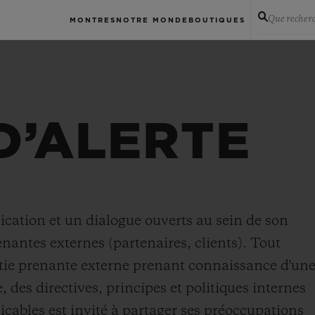
Que recher
MONTRES
NOTRE MONDE
BOUTIQUES
D’ALERTE
tion et un dialogue ouverts au sein de son
enantes externes (partenaires, clients). Tout
tie prenante externe prenant connaissance d'un
 des directives, principes et politiques internes
licables est invité à partager ses préoccupations