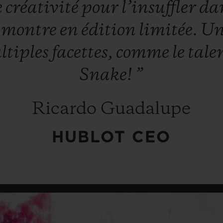
e
créativité
pour
l’insuffler
da
e
montre
en
édition
limitée.
U
ltiples
facettes,
comme
le
tale
Snake!
”
Ricardo Guadalupe
HUBLOT CEO