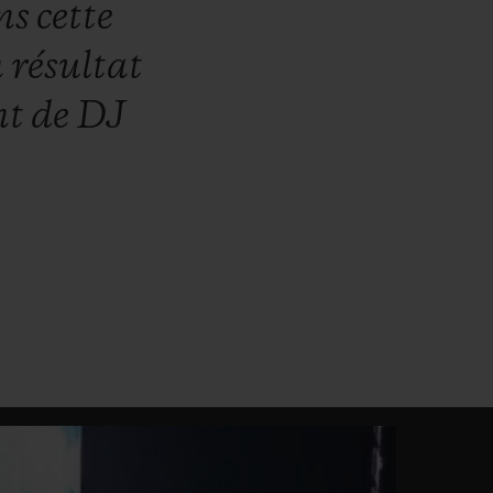
ns
cette
n
résultat
nt
de
DJ