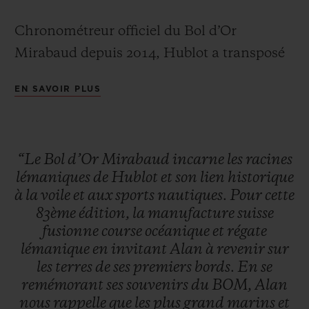
Chronométreur officiel du Bol d’Or
Mirabaud depuis 2014, Hublot a transposé
dans son édition limitée Classic Fusion
EN SAVOIR PLUS
Chronograph tout ce qui fait le mythe du
NOUS CONTACTER
BOM – des eaux bleues parfois trop calmes
par manque de vent et des eaux
“Le
Bol
d’Or
Mirabaud
incarne
les
racines
tumultueuses et déchainées qui signent la
lémaniques
de
Hublot
et
son
lien
historique
renommée d’une course complexe à gérer.
à
la
voile
et
aux
sports
nautiques.
Pour
cette
83ème
édition,
la
manufacture
suisse
fusionne
course
océanique
et
régate
TROUVER UNE BOUTIQUE
lémanique
en
invitant
Alan
à
revenir
sur
les
terres
de
ses
premiers
bords.
En
se
remémorant
ses
souvenirs
du
BOM,
Alan
nous
rappelle
que
les
plus
grand
marins
et