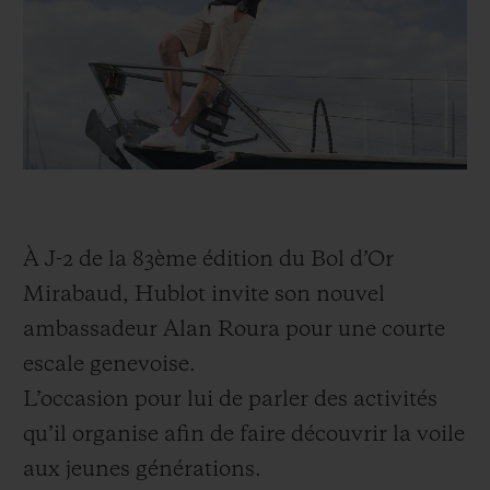
BIG BANG
BIG BANG
SPIRIT OF BIG
SUMMER MULTI-
PEACH CERAMIC
ESSENTIAL T
COLORED CERAMIC
EXCLUSIVITÉ
LIGNE
SERVICES EXCLUSIFS
GARANTIE 5+5
À J-2 de la 83ème édition du Bol d’Or
HUBLOTISTA ET EXTENSION DE GARANTIE
Mirabaud, Hublot invite son nouvel
DÉLAI DE LIVRAISON
ambassadeur Alan Roura pour une courte
escale genevoise.
LIVRAISON ET RETOURS GRATUITS
L’occasion pour lui de parler des activités
PAIEMENT SÉCURISÉ
qu’il organise afin de faire découvrir la voile
aux jeunes générations.
POCHETTE CADEAU