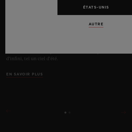
les limites de l’horlogerie avec la nouvelle Big Bang
ÉTATS-UNIS
Sapphire Sky Blue. Réalisée en verre saphir, cette
édition limitée à 100 exemplaires se distingue par sa
transparence bleu ciel fascinante et sa mécanique de
AUTRE
pointe. Équipée de l’innovant calibre manufacture
Meca-10, elle illustre l’expertise de Hublot en matière
de designs d’exception et de matériaux
révolutionnaires. Et procure in fine une impression
d’infini, tel un ciel d’été.
EN SAVOIR PLUS