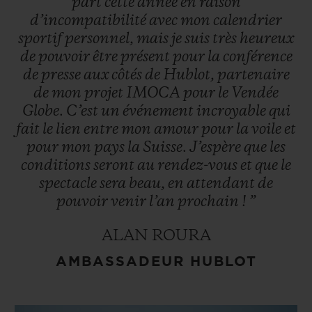
part
cette
année
en
raison
d’incompatibilité
avec
mon
calendrier
sportif
personnel,
mais
je
suis
très
heureux
de
pouvoir
être
présent
pour
la
conférence
de
presse
aux
côtés
de
Hublot,
partenaire
de
mon
projet
IMOCA
pour
le
Vendée
Globe.
C’est
un
événement
incroyable
qui
fait
le
lien
entre
mon
amour
pour
la
voile
et
pour
mon
pays
la
Suisse.
J’espère
que
les
conditions
seront
au
rendez-vous
et
que
le
spectacle
sera
beau,
en
attendant
de
pouvoir
venir
l’an
prochain
!
”
ALAN ROURA
AMBASSADEUR HUBLOT