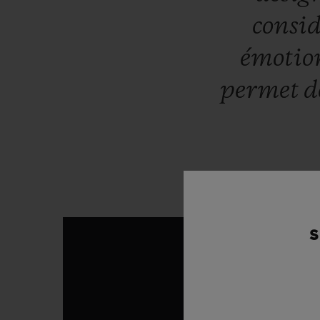
consi
émotio
permet
d
S