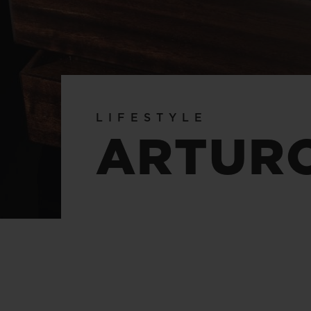
BIG BANG
SUMMER MULTI-COLORE
CERAMIC
SERVICES EXCLUSIFS
LIFESTYLE
GARANTIE 5+5
H
ARTUR
NOUS