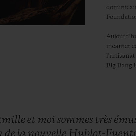
dominicain
Foundatio
Aujourd’hu
incarner c
l’artisanat
Big Bang 
amille
et
moi
sommes
très
ému
n
de
la
nouvelle
Hublot-Fuent