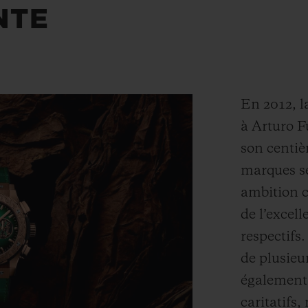
NTE
En 2012, l
à Arturo F
son centiè
marques se
ambition c
de l’excel
respectifs.
de plusieu
également 
caritatifs