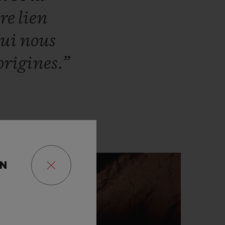
tre
lien
qui
nous
origines.”
ON