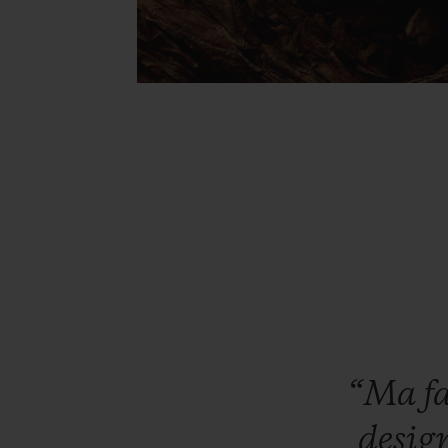
“Ma
f
desig