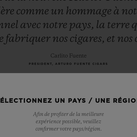
dère
comme
un
hommage
à
no
nnel
avec
notre
pays,
la
terre
e
fabriquer
nos
cigares,
et
nos
Carlito Fuente
PRESIDENT, ARTURO FUENTE CIGARS
ÉLECTIONNEZ UN PAYS / UNE RÉGI
Afin de profiter de la meilleure
expérience possible, veuillez
confirmer votre pays/région.