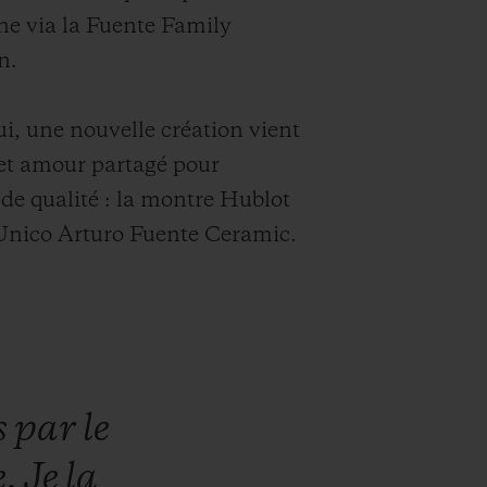
e via la Fuente Family
n.
i, une nouvelle création vient
et amour partagé pour
 de qualité : la montre Hublot
Unico Arturo Fuente Ceramic.
s
par
le
e.
Je
la