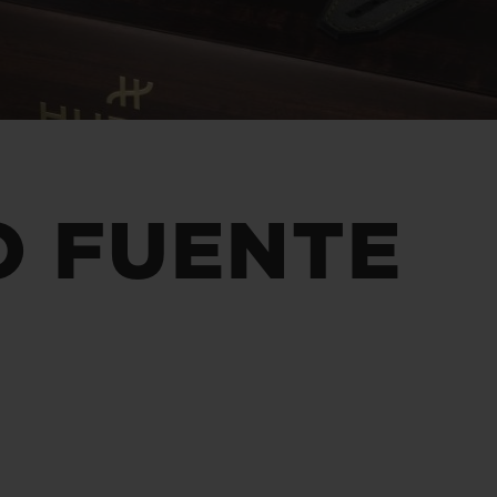
BIG BANG
SPIRI
D
PEACH CERAMIC
ESSE
EXCLUS
UBLOTISTA ET
DÉLAI DE LIVRAISON
LIVRAISON ET 
O FUENTE
EXTENSION DE
GRATUIT
GARANTIE
 CONTACTER