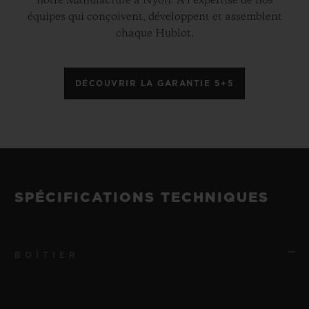
notre Manufacture à Nyon. À l’expertise de nos
équipes qui conçoivent, développent et assemblent
chaque Hublot.
DÉCOUVRIR LA GARANTIE 5+5
SPÉCIFICATIONS TECHNIQUES
BOÎTIER