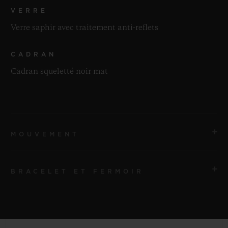
VERRE
Verre saphir avec traitement anti-reflets
CADRAN
Cadran squeletté noir mat
MOUVEMENT
BRACELET ET FERMOIR
MOUVEMENT
HUB1201 Mouvement de manufacture squeletté à
remontage manuel avec réserve de marche
BRACELET