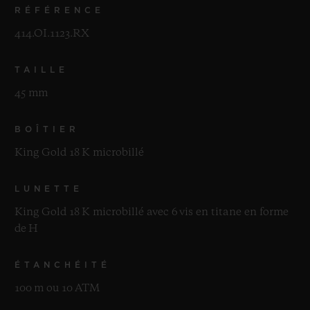
RÉFÉRENCE
414.OI.1123.RX
TAILLE
45 mm
BOÎTIER
King Gold 18 K microbillé
LUNETTE
King Gold 18 K microbillé avec 6 vis en titane en forme
de H
ÉTANCHÉITÉ
100 m ou 10 ATM