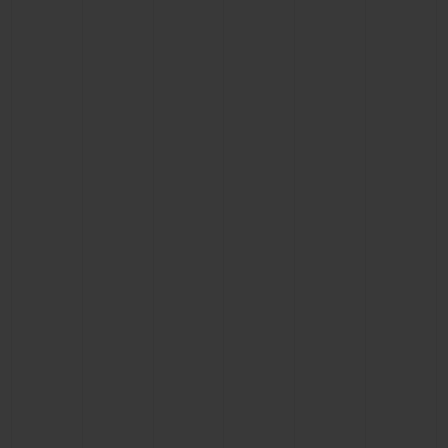
BIG BANG
BIG BANG
SPIRIT OF BIG
SUMMER MULTI-
PEACH CERAMIC
ESSENTIAL T
COLORED CERAMIC
EXCLUSIVITÉ
LIGNE
SERVICES EXCLUSIFS
GARANTIE 5+5
HUBLOTISTA ET EXTENSION DE GARANTIE
DÉLAI DE LIVRAISON
LIVRAISON ET RETOURS GRATUITS
PAIEMENT SÉCURISÉ
POCHETTE CADEAU