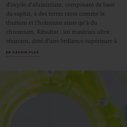
d’oxyde d’aluminium, composant de base
du saphir, à des terres rares comme le
thulium et l’holmium ainsi qu’à du
chromium. Résultat : un matériau ultra
résistant, doté d’une brillance supérieure à
celle du saphir.
EN SAVOIR PLUS
Hublot poursuit son exploration du
SAXEM, matériau notamment utilisé dans
les satellites et certains lasers, qui permet à
la manufacture d’obtenir des teintes
translucides inédites, dont le Yellow Neon.
Une première pour Hublot et pour
l’horlogerie.