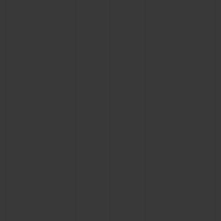
BIG BANG
BIG BANG
SPIRIT OF BIG
SUMMER MULTI-
PEACH CERAMIC
ESSENTIAL T
COLORED CERAMIC
EXCLUSIVITÉ
LIGNE
SERVICES EXCLUSIFS
GARANTIE 5+5
HUBLOTISTA ET EXTENSION DE GARANTIE
DÉLAI DE LIVRAISON
LIVRAISON ET RETOURS GRATUITS
PAIEMENT SÉCURISÉ
POCHETTE CADEAU