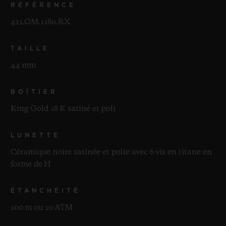
RÉFÉRENCE
421.OM.1180.RX
TAILLE
44 mm
BOÎTIER
King Gold 18 K satiné et poli
LUNETTE
Céramique noire satinée et polie avec 6 vis en titane en
forme de H
ÉTANCHÉITÉ
100 m ou 10 ATM