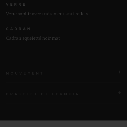
VERRE
Verre saphir avec traitement anti-reflets
CADRAN
Cadran squeletté noir mat
MOUVEMENT
BRACELET ET FERMOIR
MOUVEMENT
HUB1280 Mouvement de manufacture UNICO à
remontage automatique avec chronographe Flyback et
BRACELET
roue à colonnes