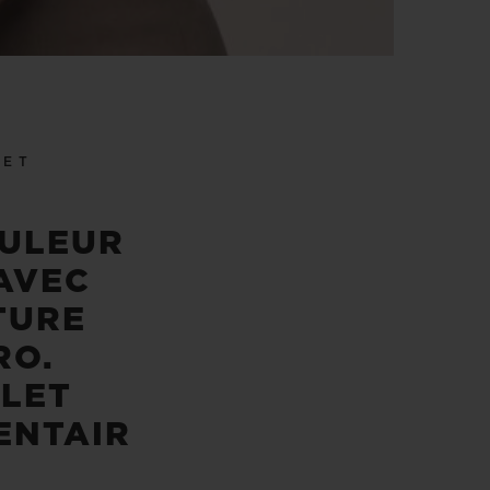
LET
OULEUR
AVEC
TURE
RO.
LET
ENTAIR