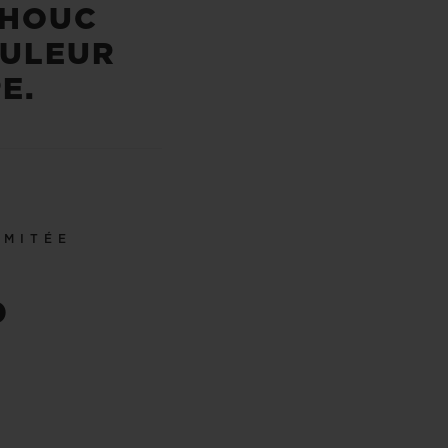
HOUC
OULEUR
E.
IMITÉE
0