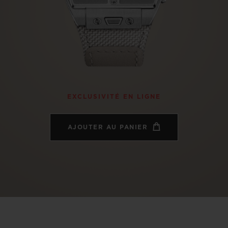
BIG BANG
SPIRI
D
PEACH CERAMIC
ESSE
EXCLUS
UBLOTISTA ET
DÉLAI DE LIVRAISON
LIVRAISON ET 
EXCLUSIVITÉ EN LIGNE
EXTENSION DE
GRATUIT
GARANTIE
AJOUTER AU PANIER
 CONTACTER