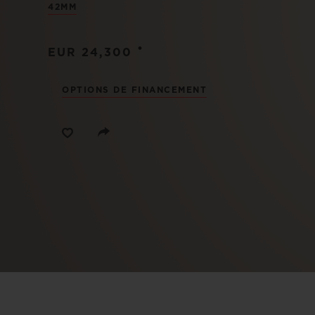
42MM
BIG BANG
SUMMER MULTI-COLORE
CERAMIC
•
EUR 24,300
SERVICES EXCLUSIFS
OPTIONS DE FINANCEMENT
GARANTIE 5+5
H
NOUS