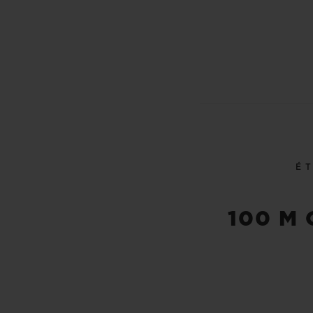
É
100 M 