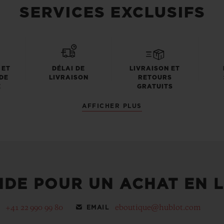
SERVICES EXCLUSIFS
 ET
DÉLAI DE
LIVRAISON ET
DE
LIVRAISON
RETOURS
E
GRATUITS
AFFICHER PLUS
IDE POUR UN ACHAT EN L
+41 22 990 99 80
eboutique@hublot.com
EMAIL