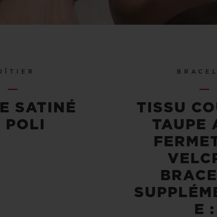
OÎTIER
BRACE
E SATINÉ
TISSU C
 POLI
TAUPE 
FERME
VELC
BRACE
SUPPLÉM
E :