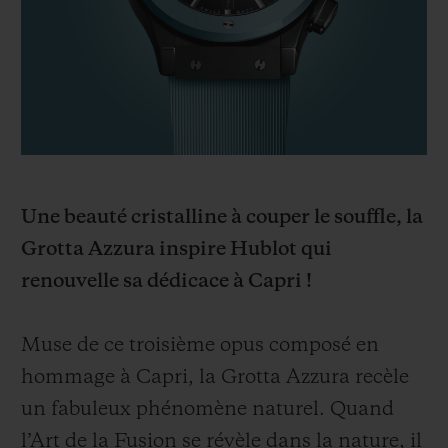
BIG BANG
BIG BANG
SPIRIT OF BIG
SUMMER MULTI-
PEACH CERAMIC
ESSENTIAL T
COLORED CERAMIC
EXCLUSIVITÉ
LIGNE
SERVICES EXCLUSIFS
GARANTIE 5+5
Une beauté cristalline à couper le souffle, la
HUBLOTISTA ET EXTENSION DE GARANTIE
Grotta Azzura inspire Hublot qui
renouvelle sa dédicace à Capri !
DÉLAI DE LIVRAISON
LIVRAISON ET RETOURS GRATUITS
Muse de ce troisième opus composé en
hommage à Capri, la Grotta Azzura recèle
PAIEMENT SÉCURISÉ
un fabuleux phénomène naturel. Quand
l’Art de la Fusion se révèle dans la nature, il
POCHETTE CADEAU