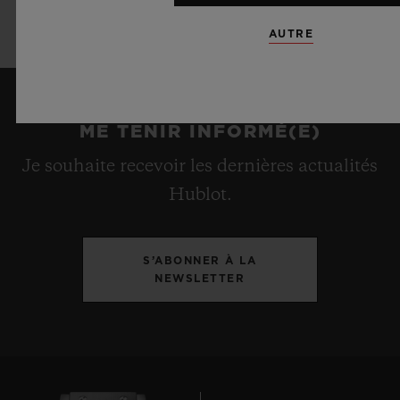
inoxydable PVD noir
AUTRE
ME TENIR INFORMÉ(E)
Je souhaite recevoir les dernières actualités
Hublot.
S’ABONNER À LA
NEWSLETTER