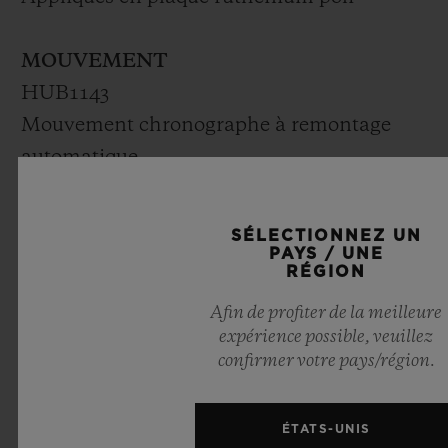
MOUVEMENT
HUB1143
Mouvement chronographe à remontage
automatique
Fréquence : 4 Hz (28 800 A/h)
Réserve de marche : 42 heures
SÉLECTIONNEZ UN
Nbre de composants : 280
PAYS / UNE
RÉGION
Rubis : 59
Afin de profiter de la meilleure
expérience possible, veuillez
BRACELET ET BOUCLE
confirmer votre pays/région.
Bracelet en caoutchouc strié, couleur
bleu 549C
ÉTATS-UNIS
Fermoir à boucle déployante en acier