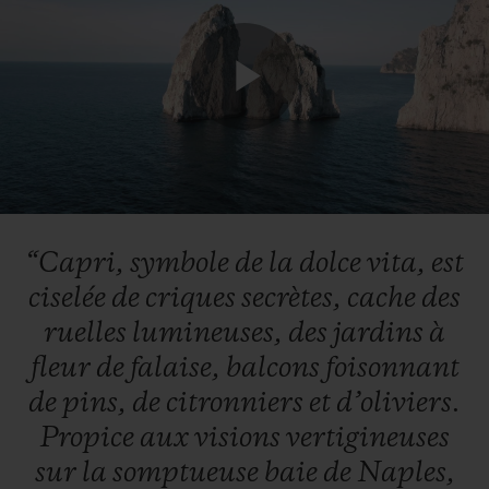
Play
Video
“Capri,
symbole
de
la
dolce
vita,
est
ciselée
de
criques
secrètes,
cache
des
ruelles
lumineuses,
des
jardins
à
fleur
de
falaise,
balcons
foisonnant
de
pins,
de
citronniers
et
d’oliviers.
Propice
aux
visions
vertigineuses
sur
la
somptueuse
baie
de
Naples,