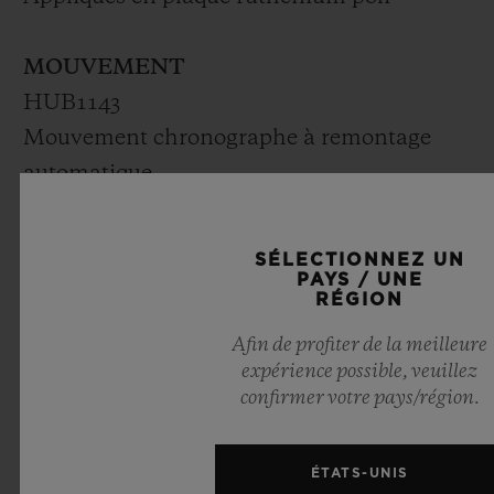
MOUVEMENT
HUB1143
Mouvement chronographe à remontage
automatique
Fréquence : 4 Hz (28 800 A/h)
Réserve de marche : 42 heures
SÉLECTIONNEZ UN
Nbre de composants : 280
PAYS / UNE
RÉGION
Rubis : 59
Afin de profiter de la meilleure
expérience possible, veuillez
BRACELET ET BOUCLE
confirmer votre pays/région.
Bracelet en caoutchouc strié, couleur
bleu 549C
ÉTATS-UNIS
Fermoir à boucle déployante en acier