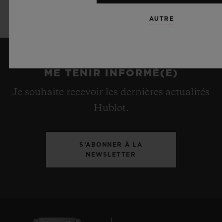
inoxydable PVD noir
AUTRE
ME TENIR INFORMÉ(E)
Je souhaite recevoir les dernières actualités
Hublot.
S’ABONNER À LA
NEWSLETTER