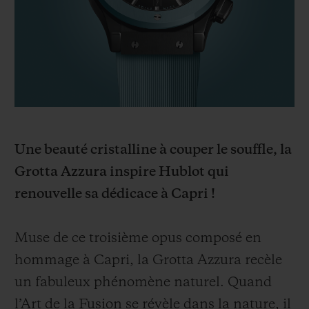
BIG BANG
BIG BANG
SPIRIT OF BIG
SUMMER MULTI-
PEACH CERAMIC
ESSENTIAL T
COLORED CERAMIC
EXCLUSIVITÉ
LIGNE
SERVICES EXCLUSIFS
GARANTIE 5+5
Une beauté cristalline à couper le souffle, la
HUBLOTISTA ET EXTENSION DE GARANTIE
Grotta Azzura inspire Hublot qui
renouvelle sa dédicace à Capri !
DÉLAI DE LIVRAISON
LIVRAISON ET RETOURS GRATUITS
Muse de ce troisième opus composé en
hommage à Capri, la Grotta Azzura recèle
PAIEMENT SÉCURISÉ
un fabuleux phénomène naturel. Quand
l’Art de la Fusion se révèle dans la nature, il
POCHETTE CADEAU