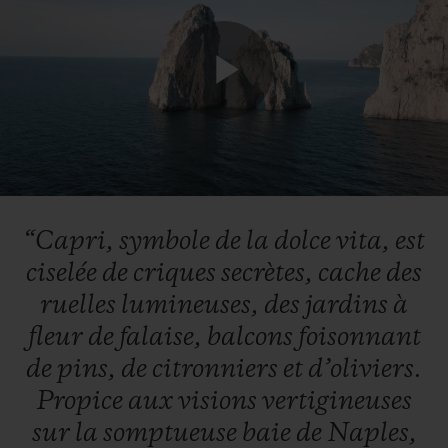
Play
Video
“Capri,
symbole
de
la
dolce
vita,
est
ciselée
de
criques
secrètes,
cache
des
ruelles
lumineuses,
des
jardins
à
fleur
de
falaise,
balcons
foisonnant
de
pins,
de
citronniers
et
d’oliviers.
Propice
aux
visions
vertigineuses
sur
la
somptueuse
baie
de
Naples,