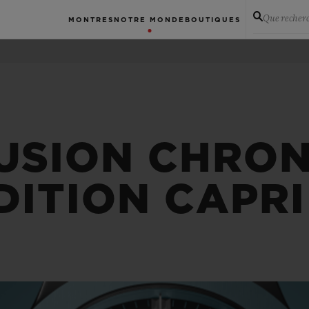
Que recher
MONTRES
NOTRE MONDE
BOUTIQUES
FUSION CHRO
DITION CAPRI