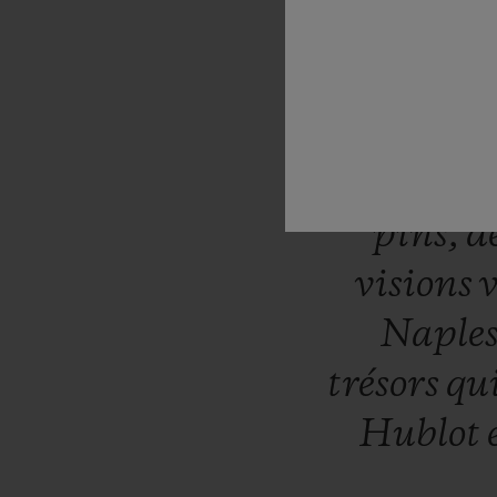
“Capri
criques
s
jardins
pins,
d
visions
v
Naple
trésors
qu
Hublot