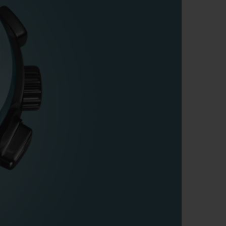
T OF BIG BANG
BIG BANG
NTIAL TAUPE
RELOADED ALL BLACK
IVITÉ EN LIGNE
RETOURS
PAIEMENT SÉCURISÉ
POCHETTE CADEAU
S
TROUVER UNE BOUTIQUE