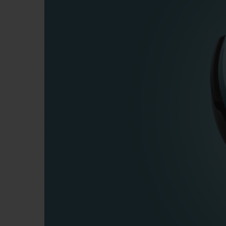
BIG BANG
SUMMER MULTI-COLORE
CERAMIC
SERVICES EXCLUSIFS
GARANTIE 5+5
H
NOUS