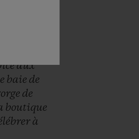
iselée
de
euses,
des
onnant
de
pice
aux
se
baie
de
gorge
de
a
boutique
élébrer
à