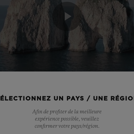
Play
Video
ÉLECTIONNEZ UN PAYS / UNE RÉGI
Afin de profiter de la meilleure
expérience possible, veuillez
confirmer votre pays/région.