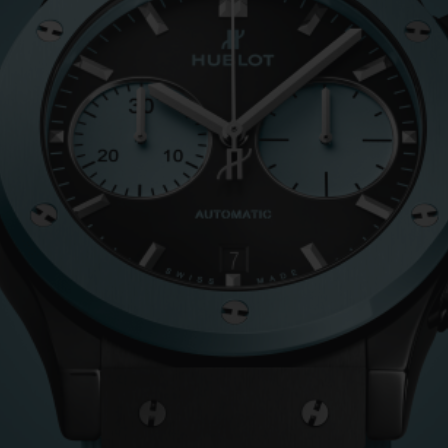
BIG BANG
SPIRI
D
PEACH CERAMIC
ESSE
EXCLUS
UBLOTISTA ET
DÉLAI DE LIVRAISON
LIVRAISON ET 
EXTENSION DE
GRATUIT
GARANTIE
 CONTACTER