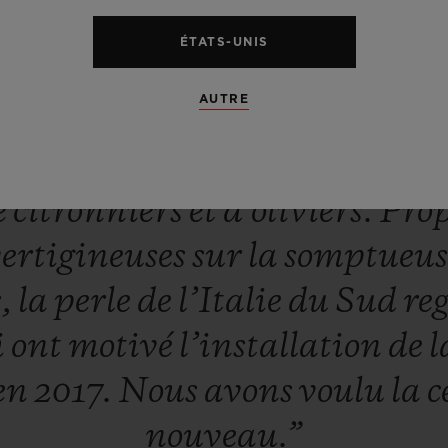
ÉTATS-UNIS
,
symbole
de
la
dolce
vita,
est
c
AUTRE
ecrètes,
cache
des
ruelles
lumin
à
fleur
de
falaise,
balcons
fois
e
citronniers
et
d’oliviers.
Pro
ertigineuses
sur
la
somptueu
s,
la
perle
de
l’Italie
du
Sud
re
i
ont
motivé
l’installation
de
l
en
2017.
Nous
avons
voulu
la
c
nouveau.”