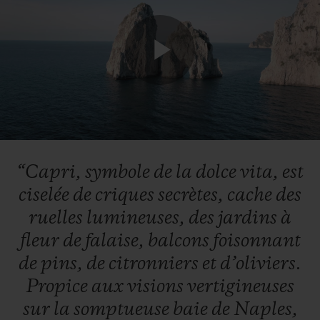
Play
Video
“Capri,
symbole
de
la
dolce
vita,
est
ciselée
de
criques
secrètes,
cache
des
ruelles
lumineuses,
des
jardins
à
fleur
de
falaise,
balcons
foisonnant
de
pins,
de
citronniers
et
d’oliviers.
Propice
aux
visions
vertigineuses
sur
la
somptueuse
baie
de
Naples,