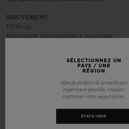
MOUVEMENT
HUB1143
Mouvement chronographe à remontage
automatique
Fréquence : 4 Hz (28 800 A/h)
SÉLECTIONNEZ UN
Réserve de marche : 42 heures
PAYS / UNE
RÉGION
Nbre de composants : 280
Rubis : 59
Afin de profiter de la meilleure
expérience possible, veuillez
confirmer votre pays/région.
BRACELET ET BOUCLE
Bracelet en caoutchouc strié, couleur
ÉTATS-UNIS
bleu 549C
Fermoir à boucle déployante en acier