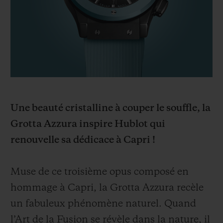
BIG BANG
BIG BANG
SPIRIT OF BIG
SUMMER MULTI-
PEACH CERAMIC
ESSENTIAL T
COLORED CERAMIC
EXCLUSIVITÉ
LIGNE
SERVICES EXCLUSIFS
GARANTIE 5+5
Une beauté cristalline à couper le souffle, la
HUBLOTISTA ET EXTENSION DE GARANTIE
Grotta Azzura inspire Hublot qui
renouvelle sa dédicace à Capri !
DÉLAI DE LIVRAISON
LIVRAISON ET RETOURS GRATUITS
Muse de ce troisième opus composé en
hommage à Capri, la Grotta Azzura recèle
PAIEMENT SÉCURISÉ
un fabuleux phénomène naturel. Quand
l’Art de la Fusion se révèle dans la nature, il
POCHETTE CADEAU