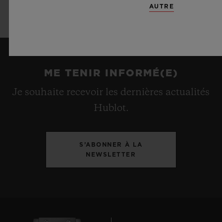
AUTRE
inoxydable PVD noir
ME TENIR INFORMÉ(E)
Je souhaite recevoir les dernières actualités
Hublot.
S’ABONNER À LA
NEWSLETTER