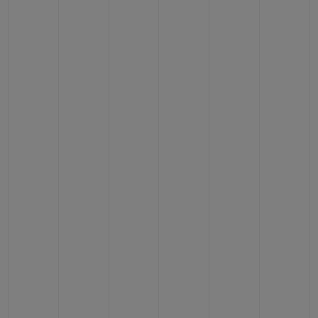
BIG BANG
BIG BANG
SPIRIT OF BIG
SUMMER MULTI-
PEACH CERAMIC
ESSENTIAL T
COLORED CERAMIC
EXCLUSIVITÉ
LIGNE
SERVICES EXCLUSIFS
GARANTIE 5+5
HUBLOTISTA ET EXTENSION DE GARANTIE
DÉLAI DE LIVRAISON
LIVRAISON ET RETOURS GRATUITS
PAIEMENT SÉCURISÉ
POCHETTE CADEAU