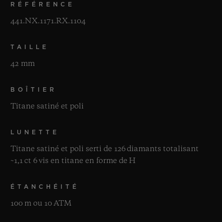
RÉFÉRENCE
441.NX.1171.RX.1104
TAILLE
42 mm
BOÎTIER
Titane satiné et poli
LUNETTE
Titane satiné et poli serti de 126 diamants totalisant
~1,1 ct 6 vis en titane en forme de H
ÉTANCHÉITÉ
100 m ou 10 ATM