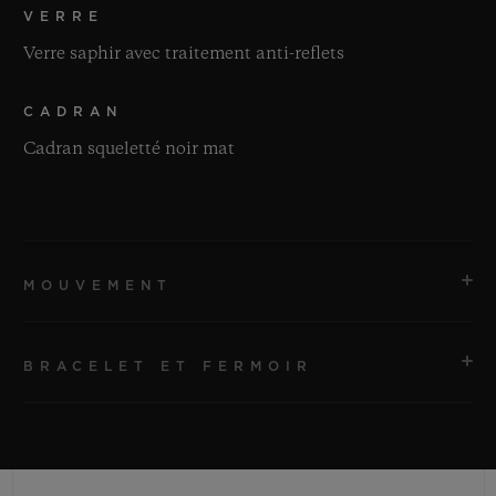
VERRE
Verre saphir avec traitement anti-reflets
CADRAN
Cadran squeletté noir mat
MOUVEMENT
BRACELET ET FERMOIR
MOUVEMENT
HUB1280 Mouvement de manufacture UNICO à
remontage automatique avec chronographe Flyback et
BRACELET
roue à colonnes