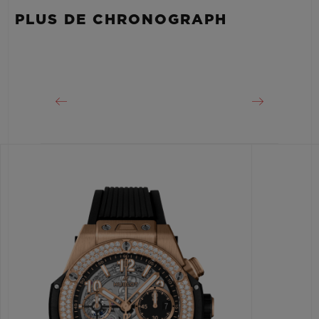
Bracelets en caoutchouc structuré et ligné noir
PLUS DE CHRONOGRAPH
RÉSERVE DE MARCHE
FERMOIR
Environ 72 heures
Boucle déployante en titane