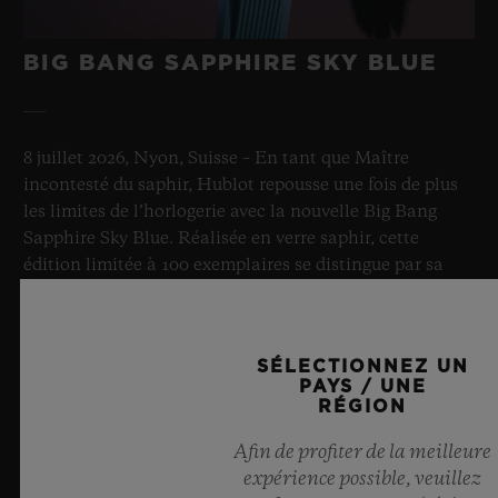
BIG BANG SAPPHIRE SKY BLUE
8 juillet 2026, Nyon, Suisse – En tant que Maître
incontesté du saphir, Hublot repousse une fois de plus
les limites de l’horlogerie avec la nouvelle Big Bang
Sapphire Sky Blue. Réalisée en verre saphir, cette
édition limitée à 100 exemplaires se distingue par sa
transparence bleu ciel fascinante et sa mécanique de
pointe. Équipée de l’innovant calibre manufacture
Meca-10, elle illustre l’expertise de Hublot en matière
SÉLECTIONNEZ UN
de designs d’exception et de matériaux
PAYS / UNE
révolutionnaires. Et procure in fine une impression
RÉGION
d’infini, tel un ciel d’été.
Afin de profiter de la meilleure
expérience possible, veuillez
EN SAVOIR PLUS