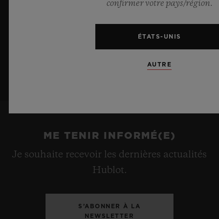
confirmer votre pays/région.
ÉTATS-UNIS
AUTRE
ME TENIR INFORMÉ(E)
Je souhaite recevoir les dernières actualités
Hublot.
S’ABONNER À LA
NEWSLETTER