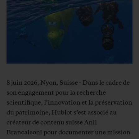
BIG BANG
BIG BANG
SPIRIT OF BIG
SUMMER MULTI-
PEACH CERAMIC
ESSENTIAL T
COLORED CERAMIC
EXCLUSIVITÉ
LIGNE
SERVICES EXCLUSIFS
GARANTIE 5+5
HUBLOTISTA ET EXTENSION DE GARANTIE
8 juin 2026, Nyon, Suisse - Dans le cadre de
DÉLAI DE LIVRAISON
son engagement pour la recherche
scientifique, l’innovation et la préservation
LIVRAISON ET RETOURS GRATUITS
du patrimoine, Hublot s’est associé au
créateur de contenu suisse Anil
PAIEMENT SÉCURISÉ
Brancaleoni pour documenter une mission
POCHETTE CADEAU