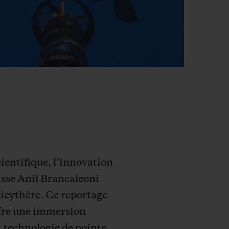
ientifique, l’innovation
isse Anil Brancaleoni
ticythère. Ce reportage
ffre une immersion
 technologie de pointe