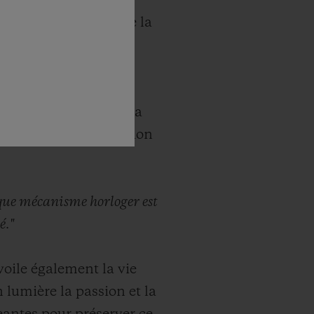
s des astres, tout
nticythère symbolise la
prit de la marque.
e de l’univers
tives au Soleil et à la
 le biais de l’indication
ue mécanisme horloger est
é."
oile également la vie
 lumière la passion et la