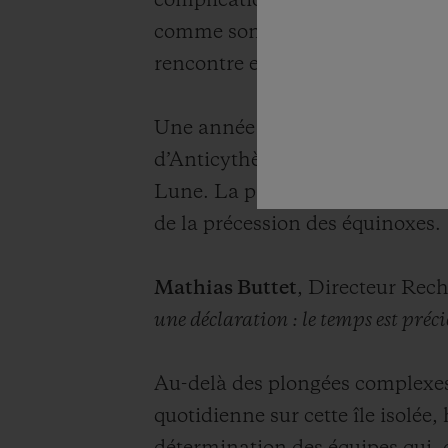
complications permettant de suivr
comme son ancêtre antique. Con
rencontre entre l’histoire, la sc
Une année plus tard, en 2013, H
d’Anticythère, une montre d’une 
Lune. La pièce permet de découvr
de la précession des équinoxes.
Mathias Buttet
, Directeur Rec
une déclaration : le temps est préci
Au-delà des plongées complexes 
quotidienne sur cette île isolée