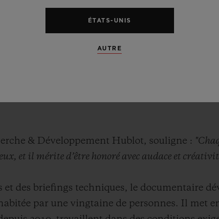
e les cycles lunaires, les éclipses et les position
çue comme une pièce conceptuelle, la Hublot A
ÉTATS-UNIS
ience et l’innovation, incarnant parfaitement l’es
AUTRE
ublot présente « Antikythera SunMoon », inspiré
grande précision comprenant les indications rela
ir le signe réel du zodiac à une date donnée, par
herche & Développement Hublot, souligne :
"Chaq
eux, et il mérite d’être honoré avec audace et créativit
et des briefings techniques, le documentaire dév
, habitée par une vingtaine de personnes. Il met en