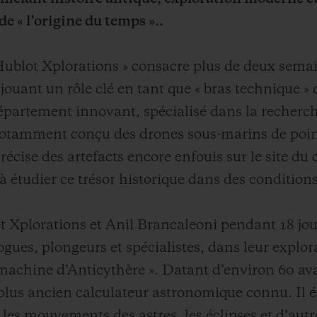
e « l’origine du temps »..
Hublot Xplorations » consacre plus de deux semai
 jouant un rôle clé en tant que « bras technique »
partement innovant, spécialisé dans la recherche
notamment conçu des drones sous-marins de poin
écise des artefacts encore enfouis sur le site du
 à étudier ce trésor historique dans des condition
ot Xplorations et Anil Brancaleoni pendant 18 jou
gues, plongeurs et spécialistes, dans leur explora
machine d’Anticythère ». Datant d’environ 60 avan
lus ancien calculateur astronomique connu. Il ét
les mouvements des astres, les éclipses et d’aut