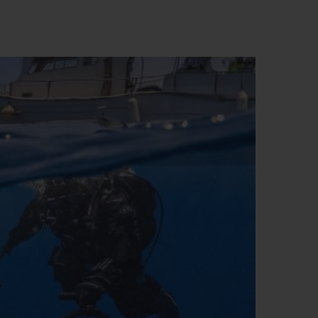
T OF BIG BANG
BIG BANG
NTIAL TAUPE
RELOADED ALL BLACK
IVITÉ EN LIGNE
RETOURS
PAIEMENT SÉCURISÉ
POCHETTE CADEAU
S
TROUVER UNE BOUTIQUE