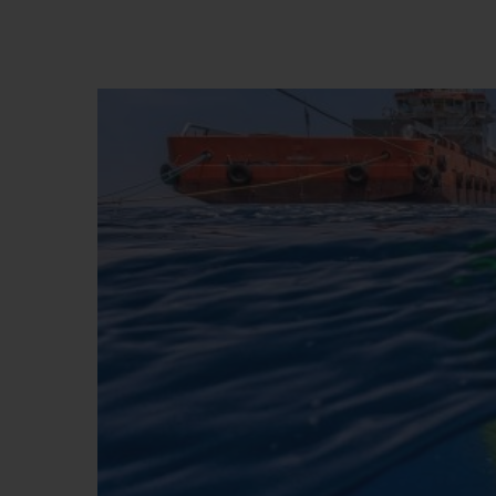
BIG BANG
SUMMER MULTI-COLORE
CERAMIC
SERVICES EXCLUSIFS
GARANTIE 5+5
H
NOUS