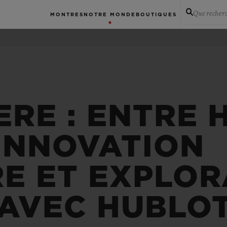
Que recher
MONTRES
NOTRE MONDE
BOUTIQUES
RE : ENTRE 
 INNOVATION
E ET EXPLOR
AVEC HUBLO