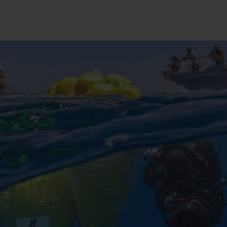
BIG BANG
SPIRI
D
PEACH CERAMIC
ESSE
EXCLUS
UBLOTISTA ET
DÉLAI DE LIVRAISON
LIVRAISON ET 
EXTENSION DE
GRATUIT
GARANTIE
 CONTACTER