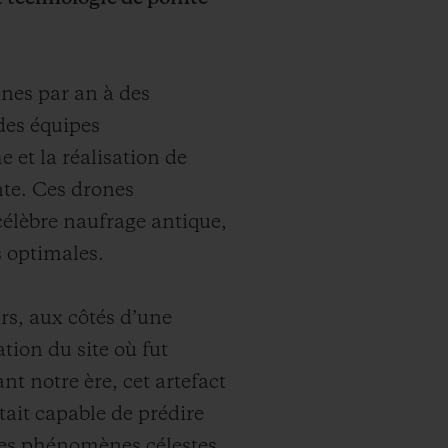
nes par an à des
 des équipes
 et la réalisation de
te. Ces drones
 célèbre naufrage antique,
s optimales.
rs, aux côtés d’une
tion du site où fut
t notre ère, cet artefact
ait capable de prédire
res phénomènes célestes,