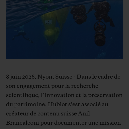
BIG BANG
BIG BANG
SPIRIT OF BIG
SUMMER MULTI-
PEACH CERAMIC
ESSENTIAL T
COLORED CERAMIC
EXCLUSIVITÉ
LIGNE
SERVICES EXCLUSIFS
GARANTIE 5+5
HUBLOTISTA ET EXTENSION DE GARANTIE
8 juin 2026, Nyon, Suisse - Dans le cadre de
DÉLAI DE LIVRAISON
son engagement pour la recherche
scientifique, l’innovation et la préservation
LIVRAISON ET RETOURS GRATUITS
du patrimoine, Hublot s’est associé au
créateur de contenu suisse Anil
PAIEMENT SÉCURISÉ
Brancaleoni pour documenter une mission
POCHETTE CADEAU