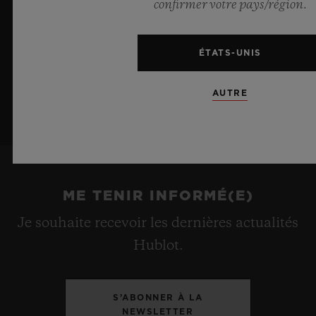
confirmer votre pays/région.
ÉTATS-UNIS
AUTRE
ME TENIR INFORMÉ(E)
Je souhaite recevoir les dernières actualités
Hublot.
S’ABONNER À LA
NEWSLETTER