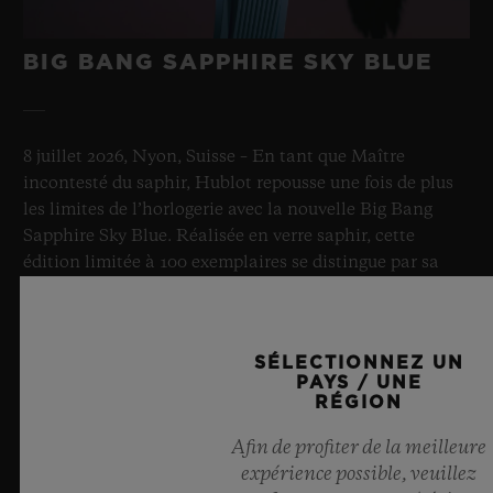
BIG BANG SAPPHIRE SKY BLUE
8 juillet 2026, Nyon, Suisse – En tant que Maître
incontesté du saphir, Hublot repousse une fois de plus
les limites de l’horlogerie avec la nouvelle Big Bang
Sapphire Sky Blue. Réalisée en verre saphir, cette
édition limitée à 100 exemplaires se distingue par sa
transparence bleu ciel fascinante et sa mécanique de
pointe. Équipée de l’innovant calibre manufacture
Meca-10, elle illustre l’expertise de Hublot en matière
SÉLECTIONNEZ UN
de designs d’exception et de matériaux
PAYS / UNE
révolutionnaires. Et procure in fine une impression
RÉGION
d’infini, tel un ciel d’été.
Afin de profiter de la meilleure
expérience possible, veuillez
EN SAVOIR PLUS