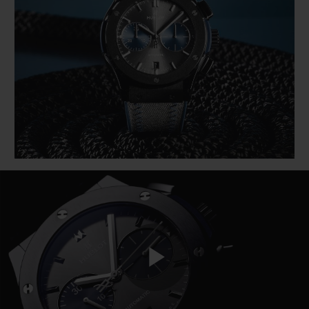
BIG BANG
BIG BANG
SPIRIT OF BIG
SUMMER MULTI-
PEACH CERAMIC
ESSENTIAL T
COLORED CERAMIC
EXCLUSIVITÉ
LIGNE
SERVICES EXCLUSIFS
GARANTIE 5+5
HUBLOTISTA ET EXTENSION DE GARANTIE
DÉLAI DE LIVRAISON
LIVRAISON ET RETOURS GRATUITS
PAIEMENT SÉCURISÉ
Play
POCHETTE CADEAU