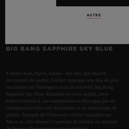
AUTRE
BIG BANG SAPPHIRE SKY BLUE
8 juillet 2026, Nyon, Suisse – En tant que Maître
incontesté du saphir, Hublot repousse une fois de plus
les limites de l’horlogerie avec la nouvelle Big Bang
Sapphire Sky Blue. Réalisée en verre saphir, cette
édition limitée à 100 exemplaires se distingue par sa
transparence bleu ciel fascinante et sa mécanique de
pointe. Équipée de l’innovant calibre manufacture
Meca-10, elle illustre l’expertise de Hublot en matière