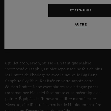
ÉTATS-UNIS
AUTRE
BIG BANG SAPPHIRE SKY BLUE
8 juillet 2026, Nyon, Suisse – En tant que Maître
incontesté du saphir, Hublot repousse une fois de plus
les limites de l’horlogerie avec la nouvelle Big Bang
Sapphire Sky Blue. Réalisée en verre saphir, cette
édition limitée à 100 exemplaires se distingue par sa
transparence bleu ciel fascinante et sa mécanique de
pointe. Équipée de l’innovant calibre manufacture
Meca-10, elle illustre l’expertise de Hublot en matière