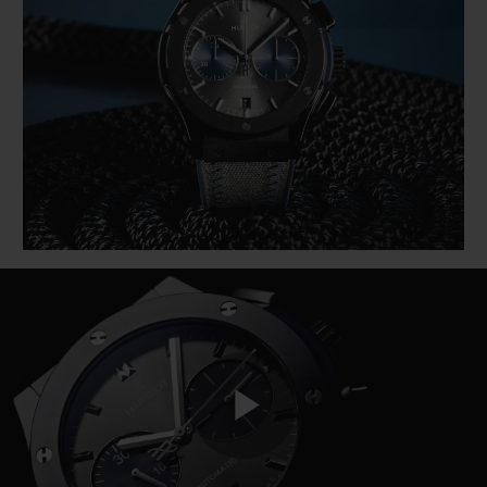
BIG BANG
BIG BANG
SPIRIT OF BIG
SUMMER MULTI-
PEACH CERAMIC
ESSENTIAL T
COLORED CERAMIC
EXCLUSIVITÉ
LIGNE
SERVICES EXCLUSIFS
GARANTIE 5+5
HUBLOTISTA ET EXTENSION DE GARANTIE
DÉLAI DE LIVRAISON
LIVRAISON ET RETOURS GRATUITS
PAIEMENT SÉCURISÉ
Play
POCHETTE CADEAU