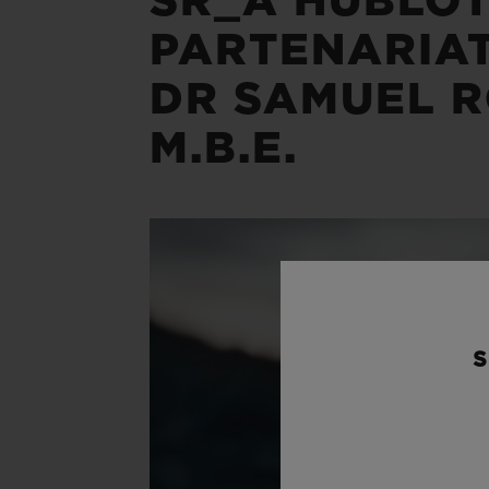
SR_A HUBLOT
PARTENARIA
DR SAMUEL 
M.B.E.
S