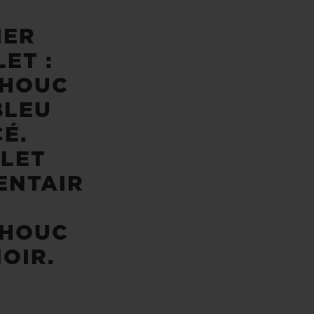
IER
ET :
HOUC
BLEU
É.
LET
ENTAIR
HOUC
NOIR.