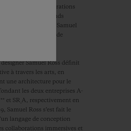
aux et par des collaborations
ues-uns des plus grands
t designers du monde. Samuel
ne ces deux aspects de
ectaculaire.
et designer Samuel Ross définit
ive à travers les arts, en
t une architecture pour le
fondant les deux entreprises A-
** et SR_A, respectivement en
9, Samuel Ross s’est fait le
’un langage de conception
s collaborations immersives et