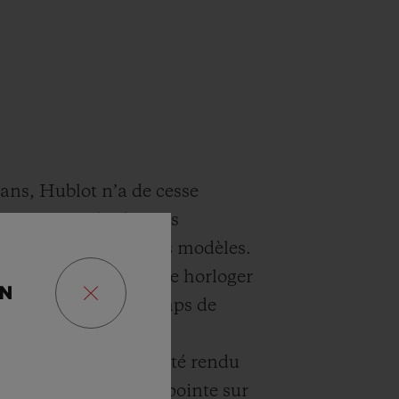
ans, Hublot n’a de cesse
 repoussant les limites
 et esthétiques de ses modèles.
libre entre savoir-faire horloger
ON
du futur, les garde-temps de
prennent par leur
néité. Ce succès a été rendu
ar des recherches de pointe sur