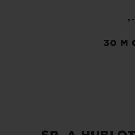
É
30 M 