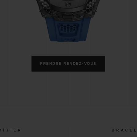
BIG BANG
SPIRI
D
PEACH CERAMIC
ESSE
EXCLUS
UBLOTISTA ET
DÉLAI DE LIVRAISON
LIVRAISON ET 
EXTENSION DE
GRATUIT
PRENDRE RENDEZ-VOUS
GARANTIE
 CONTACTER
OÎTIER
BRACE