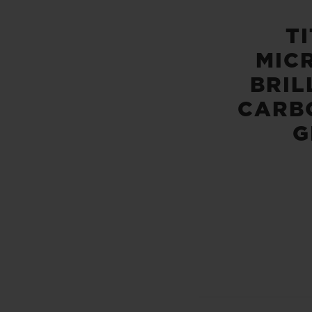
T
MIC
BRIL
CARB
G