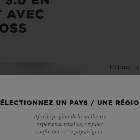
 3.0 EN
T AVEC
ROSS
Depuis 44 
d’innover,
techniques
Subtil équi
ÉLECTIONNEZ UN PAYS / UNE RÉGI
et vision 
Afin de profiter de la meilleure
Hublot sur
expérience possible, veuillez
contempora
confirmer votre pays/région.
possible p