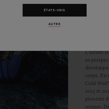
les matéri
ÉTATS-UNIS
avec quelq
artistes e
AUTRE
Ross combi
manière sp
L’artiste 
sa perspect
développan
corps. En 
Cold-Wall*
2015 et 201
pionnier d
unique. De