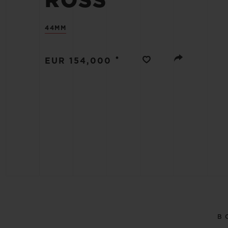
ROSS
BIG BANG
SUMMER MULTI-COLORE
44MM
CERAMIC
SERVICES EXCLUSIFS
•
EUR 154,000
GARANTIE 5+5
H
NOUS
B