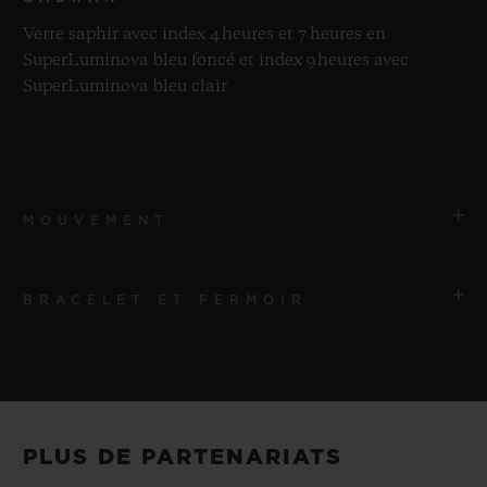
Verre saphir avec index 4 heures et 7 heures en
SuperLuminova bleu foncé et index 9 heures avec
SuperLuminova bleu clair
MOUVEMENT
BRACELET ET FERMOIR
MOUVEMENT
Mouvement automatique de manufacture avec
tourbillon HUB6035
BRACELET
Premier bracelet : Caoutchouc lisse bleu foncé. Bracelet
RÉSERVE DE MARCHE
PLUS DE PARTENARIATS
supplémentaire : Caoutchouc lisse noir.
72 heures