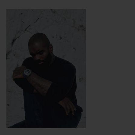
des plus grands artistes et designers du
monde. Samuel Ross combine ces deux
aspects de manière spectaculaire.
L’artiste et designer Samuel Ross définit sa
perspective à travers les arts, en
développant une architecture pour le corps.
En fondant les deux entreprises A-Cold-
Wall*** et SR_A, respectivement en 2015 et
2019, Samuel Ross s’est fait le pionnier d’un
langage de conception unique. Des
collaborations immersives et radicales ont
permis de développer et de séduire un
public prestigieux à l’échelle mondiale.