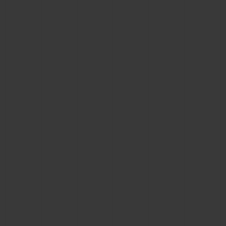
BIG BANG
BIG BANG
SPIRIT OF BIG
SUMMER MULTI-
PEACH CERAMIC
ESSENTIAL T
COLORED CERAMIC
EXCLUSIVITÉ
LIGNE
SERVICES EXCLUSIFS
GARANTIE 5+5
HUBLOTISTA ET EXTENSION DE GARANTIE
DÉLAI DE LIVRAISON
LIVRAISON ET RETOURS GRATUITS
PAIEMENT SÉCURISÉ
POCHETTE CADEAU