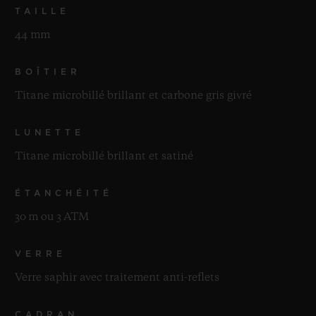
TAILLE
44 mm
BOÎTIER
Titane microbillé brillant et carbone gris givré
LUNETTE
Titane microbillé brillant et satiné
ÉTANCHÉITÉ
30 m ou 3 ATM
VERRE
Verre saphir avec traitement anti-reflets
CADRAN