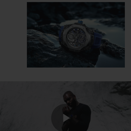
Pour ce faire, Samuel Ross a mis au point
une nouvelle perspective millénaire en
matière de produits de luxe, d’arts et de
mode par le biais de son atelier européen
SR_A – cofondé l’année même où il s’est vu
décerner le Hublot Design Prize.