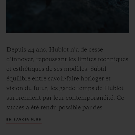
Depuis 44 ans, Hublot n’a de cesse
d’innover, repoussant les limites techniques
et esthétiques de ses modèles. Subtil
équilibre entre savoir-faire horloger et
vision du futur, les garde-temps de Hublot
surprennent par leur contemporanéité. Ce
succès a été rendu possible par des
recherches de pointe sur les matériaux et
EN SAVOIR PLUS
par des collaborations avec quelques-uns