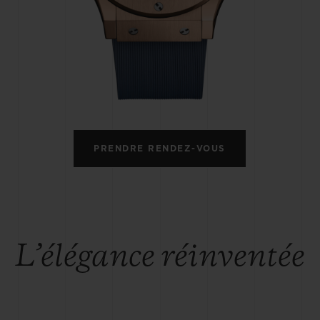
BIG BANG
SPIRI
D
PEACH CERAMIC
ESSE
EXCLUS
UBLOTISTA ET
DÉLAI DE LIVRAISON
LIVRAISON ET 
EXTENSION DE
GRATUIT
PRENDRE RENDEZ-VOUS
GARANTIE
 CONTACTER
L’élégance réinventée