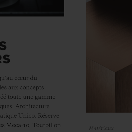
S
RS
squ’au cœur du
es aux concepts
créé toute une gamme
ques. Architecture
atique Unico. Réserve
es Meca-10, Tourbillon
Matériaux