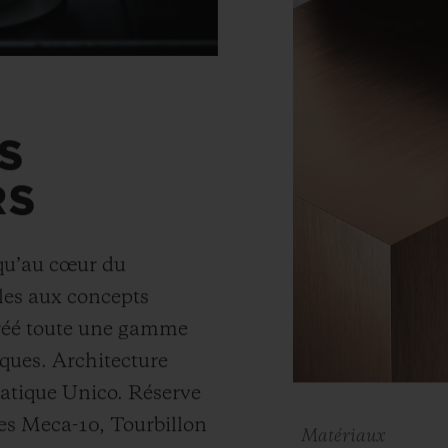
S
RS
squ’au cœur du
es aux concepts
créé toute une gamme
ques. Architecture
atique Unico. Réserve
es Meca-10, Tourbillon
Matériaux