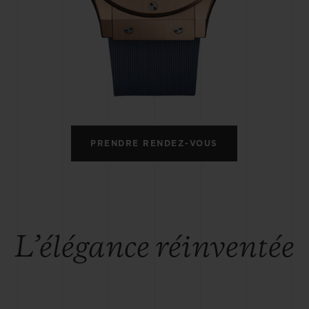
BIG BANG
SPIRI
D
PEACH CERAMIC
ESSE
EXCLUS
UBLOTISTA ET
DÉLAI DE LIVRAISON
LIVRAISON ET 
EXTENSION DE
GRATUIT
PRENDRE RENDEZ-VOUS
GARANTIE
 CONTACTER
L’élégance réinventée