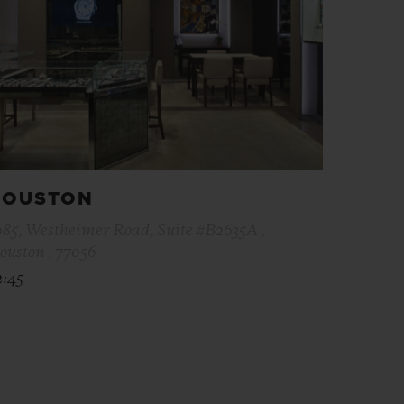
HOUSTON
085, Westheimer Road, Suite #B2635A ,
ouston , 77056
2:45