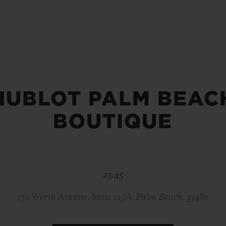
BIG BANG
SPIRI
D
PEACH CERAMIC
ESSE
EXCLUS
HUBLOT PALM BEAC
UBLOTISTA ET
DÉLAI DE LIVRAISON
LIVRAISON ET 
EXTENSION DE
GRATUIT
GARANTIE
BOUTIQUE
 CONTACTER
23:45
150 Worth Avenue, Suite 115A, Palm Beach, 33480