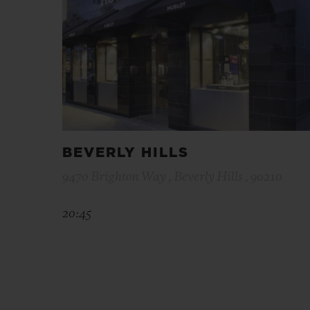
BEVERLY HILLS
9470 Brighton Way , Beverly Hills , 90210
20:45