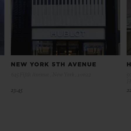
NEW YORK 5TH AVENUE
645 Fifth Avenue , New York , 10022
5
H
23:45
2