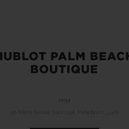
BIG BANG
SPIRI
D
PEACH CERAMIC
ESSE
EXCLUS
HUBLOT PALM BEAC
UBLOTISTA ET
DÉLAI DE LIVRAISON
LIVRAISON ET 
EXTENSION DE
GRATUIT
GARANTIE
BOUTIQUE
 CONTACTER
12:54
150 Worth Avenue, Suite 115A, Palm Beach, 33480