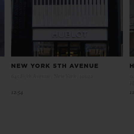
NEW YORK 5TH AVENUE
645 Fifth Avenue , New York , 10022
5
H
12:54
1