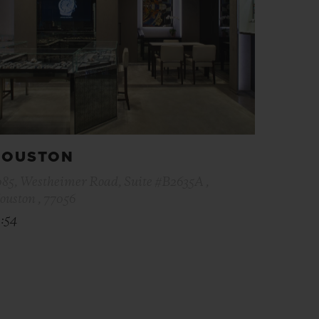
HOUSTON
085, Westheimer Road, Suite #B2635A ,
ouston , 77056
1:54