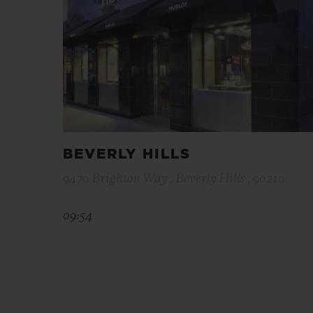
BEVERLY HILLS
9470 Brighton Way , Beverly Hills , 90210
09:54