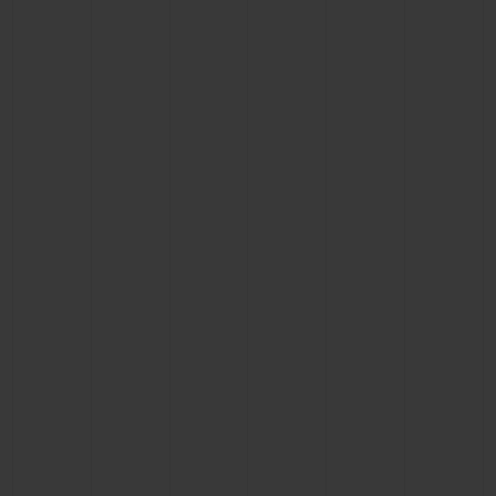
BIG BANG
BIG BANG
SPIRIT OF BIG
SUMMER MULTI-
PEACH CERAMIC
ESSENTIAL T
COLORED CERAMIC
EXCLUSIVITÉ
LIGNE
SERVICES EXCLUSIFS
GARANTIE 5+5
HUBLOTISTA ET EXTENSION DE GARANTIE
DÉLAI DE LIVRAISON
LIVRAISON ET RETOURS GRATUITS
PAIEMENT SÉCURISÉ
POCHETTE CADEAU