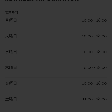
ビッグ・バン
ビッグ・バン
スピリット オブ ビ
バン
サマー マルチカラーセラ
ピーチセラミック
エッセンシャル 
ミック
営業時間
オンライン限
月曜日
10:00 - 18:00
特別なサービス
火曜日
10:00 - 18:00
5＋5年保証
水曜日
10:00 - 18:00
ウブロティスタと延長保証
木曜日
10:00 - 18:00
配送日数
金曜日
10:00 - 18:00
送料＆返品無料
安全な決済
土曜日
11:00 - 18:00
ギフトポーチ