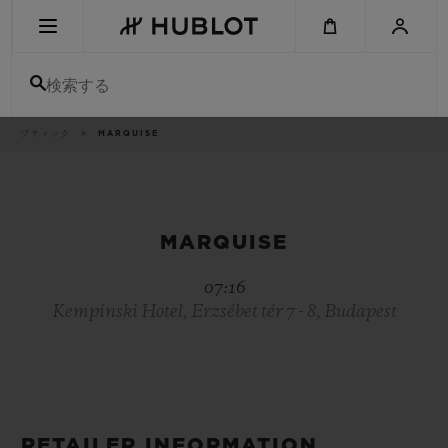
Skip
to
main
content
検索する
パ
ブティック
MARQUISE
最近の検索
ン
く
ず
リ
最近の検索はありません
ス
ト
新作
MARQUISE
07:16
Kempinski Hotel, Erzsébet tér 7 - 8, Budapest
RETAILER INFORMATION