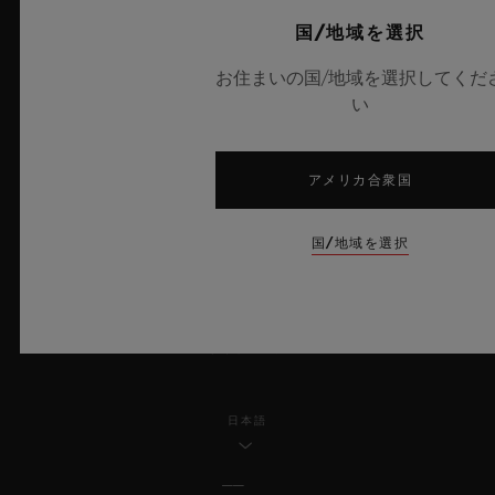
プライバシー
国/地域を選択
法的通知と利用規約
お住まいの国/地域を選択してくだ
い
販売条件
アメリカ合衆国
倫理的取り組み
アクセシビリティ
国/地域を選択
MSAトランスパレンシー
サイトマップ
日本語