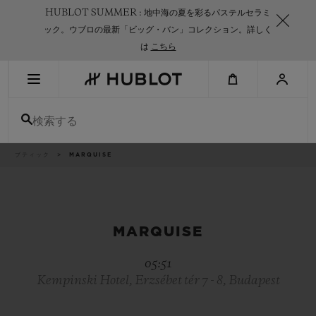
Skip
HUBLOT SUMMER : 地中海の夏を彩るパステルセラミ
to
main
ック。ウブロの最新「ビッグ・バン」コレクション。詳しく
content
は
こちら
最近の検索
検索する
最近の検索はありません
新作
パ
ブティック
MARQUISE
ン
く
ず
リ
ス
ト
MARQUISE
05:51
Kempinski Hotel, Erzsébet tér 7 - 8, Budapest