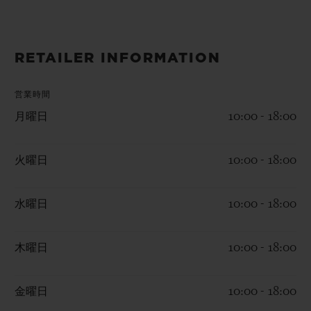
ビッグ・バン
ビッグ・バン
スピリット オブ ビ
バン
サマー マルチカラーセラ
ピーチセラミック
エッセンシャル 
ミック
オンライン限
RETAILER INFORMATION
特別なサービス
営業時間
月曜日
10:00 - 18:00
5＋5年保証
火曜日
10:00 - 18:00
ウブロティスタと延長保証
配送日数
水曜日
10:00 - 18:00
送料＆返品無料
木曜日
10:00 - 18:00
安全な決済
金曜日
10:00 - 18:00
ギフトポーチ