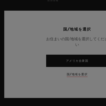
採用情報
プレス
プライバシー
国/地域を選択
法的通知と利用規約
お住まいの国/地域を選択してくだ
い
販売条件
倫理的取り組み
アメリカ合衆国
アクセシビリティ
国/地域を選択
MSAトランスパレンシー
サイトマップ