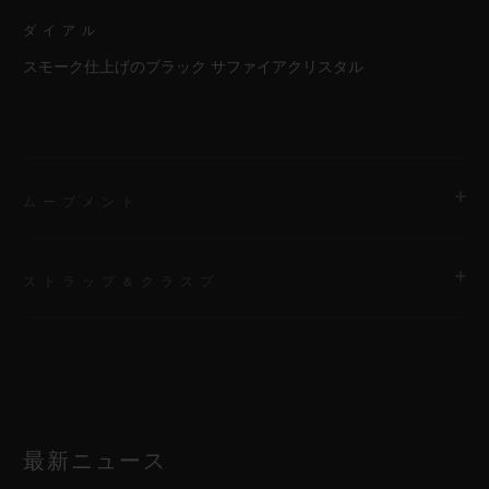
ダイアル
スモーク仕上げのブラック サファイアクリスタル
ムーブメント
ストラップ＆クラスプ
ムーブメント
HUB6035 マニュファクチュール製 自動巻きトゥールビヨン
ムーブメント
ストラップ
ブラックラバー（ライン入り） 付属ストラップ：グリーンの透
パワーリザーブ
明裏地付きラバー＆ブラックベルクロ
最新ニュース
72時間