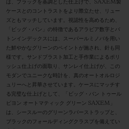
は、ブラックを基調とした仕上げで、SAXEM製
面体）であるのに対し、SAXEMは立方晶（4面
ケースとのコントラストをより際立たせ、リュー
体）であるため、構造的にも異なります。この微
ズともマッチしています。視認性を高めるため、
妙でありながら重要な違いにより、SAXEMは強
「ビッグ・バン」の特徴であるアラビア数字とバ
い色を帯び、貴石のように燦然と輝くのです。
トンインデックスには、スーパールミノバを用い
た鮮やかなグリーンのペイントが施され、針も同
鮮やかでクリスタルのようなグリーンのSAXEM
様です。サンドブラスト加工と手作業によるポリ
ケースに収められた、ウブロの自動巻きトゥール
ッシュ仕上げの面取り、サンレイ仕上げが、この
ビヨン マニュファクチュールキャリバー
モダンでユニークな時計を、真のオートオルロジ
HUB6035は、完全に自社内で開発・製造された
ュリーへと昇華させています。ケースにマッチす
ものです。現代的な構造で、22Kゴールド製マイ
る完璧な仕上げとして、「ビッグ・バン トゥール
クロローターが、ムーブメントのダイアル側に配
ビヨン オートマティック グリーン SAXEM」
置されています。セラミック製ボールベアリング
は、シースルーのグリーンラバーストラップと、
を採用し、スムーズで効率的な巻き上げを実現し
ブラックのフォールディングクラスプを備えてい
ました。ムーブメントは約72時間、高精度を保つ