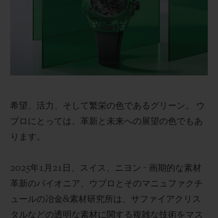
ビッグ・バン
ビッグ・バン
スピリット オブ ビ
バン
サマー マルチカラーセラ
ピーチセラミック
エッセンシャル 
ミック
オンライン限
特別なサービス
5＋5年保証
希望、活力、そして繁栄の色であるグリーン。 ウ
ウブロティスタと延長保証
ブロにとっては、革新と未来への展望の色でもあ
ります。
配送日数
送料＆返品無料
2025年1月21日、スイス、ニヨン - 画期的な素材
革新のパイオニア、ウブロとそのマニュファクチ
安全な決済
ュールの冶金&素材研究所は、サファイアクリス
タルなどの透明な素材に関する複雑な技術をマス
ギフトポーチ