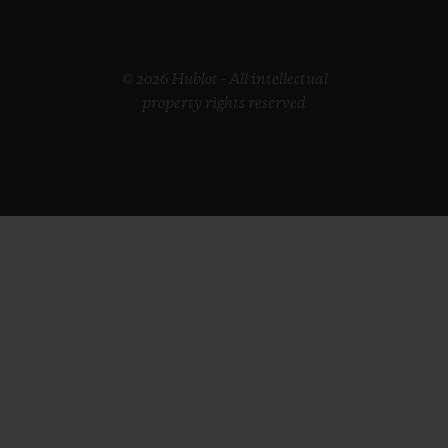
© 2026 Hublot - All intellectual
property rights reserved