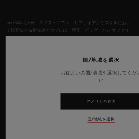
2026年7月8日、スイス・ニヨン – サファイアクリスタルにおい
て比類なき技術を誇るウブロは、新作「ビッグ・バン サファイ
ア スカイブルー」により、再び時計製造の限界を押し広げま
す。魅惑的なスカイブルーの透明感を放つサファイアクリスタル
のこのモデルは世界限定100本で展開され、最先端のメカニズム
を融合させています。革新的なマニュファクチュール製「メ
国/地域を選択
カ-10」キャリバーを搭載したこのタイムピースは、夏の空のよ
お住まいの国/地域を選択してくだ
うな果てしない解放感を想起させるとともに、革新的な素材と卓
い
越したデザインにおけるウブロの技術力を体現しています。
詳細を表示する
アメリカ合衆国
国/地域を選択