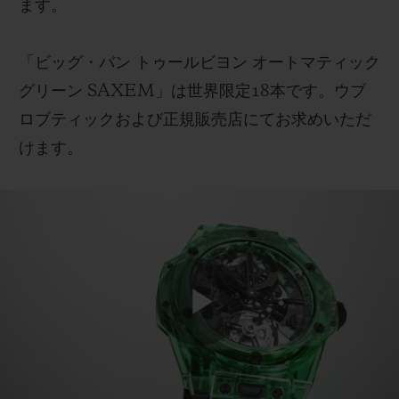
ます。
パワーリザーブを備えています。解放感と動きを
強調する12時位置のマイクロローターの運動性
「ビッグ・バン トゥールビヨン オートマティック
は、6時位置の60秒トゥールビヨンキャリッジに
グリーン SAXEM」は世界限定18本です。ウブ
よって補われています。香箱受け、自動巻きの歯
ロブティックおよび正規販売店にてお求めいただ
車受け、トゥールビヨン バレットの3つの機能的
けます。
なサファイア製部品が、この開放的な構造を際立
たせています。「ビッグ・バン トゥールビヨン オ
ートマティック グリーン SAXEM」では、ダイ
アルはさらに濃く着色されています。
Play