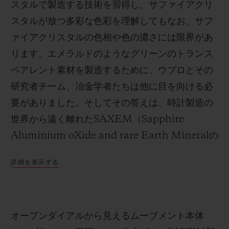
スタルで製造する技術を習得し、サファイアクリ
スタルが放つ多彩な色彩を理解してもなお、サフ
ァイアクリスタルの色相や色の濃さには限界があ
ります。エメラルドのようなグリーンのトランス
ペアレント素材を製造するために、ウブロとその
研究者チーム、冶金学者たちは他に目を向ける必
要がありました。そしてその答えは、時計製造の
世界から遠く離れたSAXEM（Sapphire
Aluminium oXide and rare Earth Mineralの
略称）という形でもたらされました。硬度や透明
詳細を表示する
度など、サファイアと同じ特性を多く持ちます
が、分子レベルでは異なっています。どちらも酸
化アルミニウム製ですが、SAXEMは希土類元素
オープンダイアルから見えるムーブメント本体
と結合しています。また、サファイアは三方晶（3