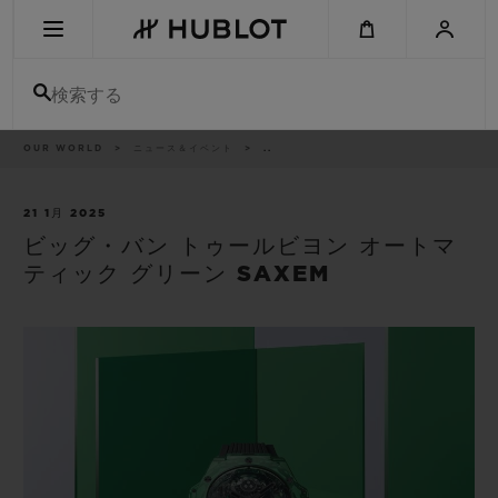
Skip
to
main
content
検索する
パ
OUR WORLD
ニュース＆イベント
..
最近の検索
ン
く
ず
リ
最近の検索はありません
ス
21 1月 2025
ト
ビッグ・バン トゥールビヨン オートマ
新作
ティック グリーン SAXEM