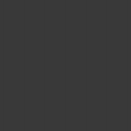
ビッグ・バン
ビッグ・バン
スピリット オブ ビ
バン
サマー マルチカラーセラ
ピーチセラミック
エッセンシャル 
ミック
オンライン限
特別なサービス
5＋5年保証
ウブロティスタと延長保証
配送日数
送料＆返品無料
安全な決済
ギフトポーチ