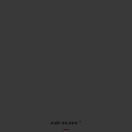
•
AUD 40,800