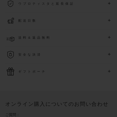
+
ウブロティスタと延長保証
際保証が適用されます。
詳細を表示する
「ウブロティスタ」コミュニティに参加する
事で
、
2026
年
1
+
配送日数
月
1
日以降に購入された時計を対象に、保証を
さら
に5
年間延
長できます
(
条件あり
)
。また、メンバー限定のイベントにも
ご入金確認後、4～7営業日以内に配送予定です。在庫状況に
アクセス可能になります。
+
送料＆返品無料
より異なる場合がございます
詳細を表示する
送料は無料となり、返品も簡単な手続きのみで無料となりま
+
安全な決済
す
最新の決済技術をご利用ください。オンラインでのすべての
+
ギフトポーチ
ご購入は迅速で安全に処理され、お客様の個人情報は確実に
保護されます。
ウブロの無料ギフトポーチでお買い物をより特別なものにし
てみませんか？
オンライン購入についてのお問い合わせ
ご質問：