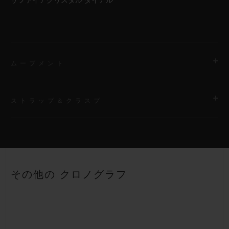
サファイアクリスタル ダイアル
ムーブメント
ストラップ＆クラスプ
ムーブメント
HUB1280 ウニコ マニュファクチュール 自動巻きクロノグラフ
コラムホイール式フライバック ムーブメント
ストラップ
ブラックストラクチャードラバーのストラップ
パワーリザーブ
その他の クロノグラフ
約72時間
クラスプ
チタニウム