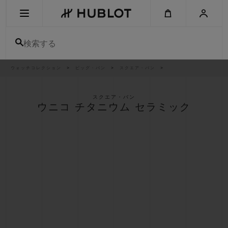
Skip
to
main
content
検索する
パ
ウォッチコレクション
ビッグ・バン
スクエア・バン
最近の検索
ン
く
ず
リ
最近の検索はありません
ス
スクエア・バン
ト
ウニコ チタニウム セラミック
新作