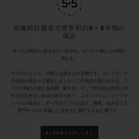
高級時計製造で世界初の5＋5年間の
保証
すべての時計に揺るぎない自信を。オーナー様に10年間の
安心を。
ウブロにとって、信頼とは築き上げる物です。そして今、そ
の信頼が保証へと進化しました。この独自の取り組みは、ウ
ブロの時計が備える品質、耐久性、そして総合的な性能に対
する揺るぎない自信の表れであり、ニヨンのマニュファクチ
ュールの強みと、すべてのウブロを設計、開発、組み立てる
専門チームの卓越した技術力に裏打ちされた物です。
5＋5年保証を詳しく見る