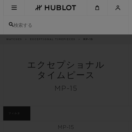
Skip
to
main
content
検索する
パ
WATCHES
EXCEPTIONAL TIMEPIECES
MP-15
最近の検索
ン
く
ず
リ
最近の検索はありません
ス
ト
エクセプショナル
新作
タイムピース
MP-15
フィルタ
MP-15