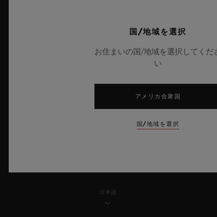
プライバシー
国/地域を選択
法的通知と利用規約
お住まいの国/地域を選択してくだ
い
販売条件
倫理的取り組み
アメリカ合衆国
アクセシビリティ
国/地域を選択
MSAトランスパレンシー
サイトマップ
日本語