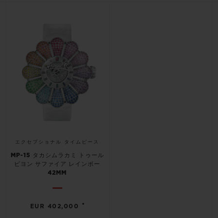
ビッグ・バン
ビッグ・バン
スピリット オブ ビ
バン
サマー マルチカラーセラ
ピーチセラミック
エッセンシャル 
ミック
オンライン限
特別なサービス
5＋5年保証
ウブロティスタと延長保証
配送日数
エクセプショナル タイムピース
MP-15 タカシムラカミ トゥール
送料＆返品無料
ビヨン サファイア レインボー
42MM
安全な決済
•
EUR 402,000
ギフトポーチ