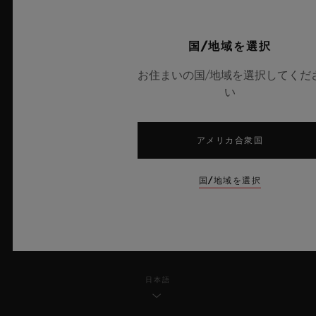
プライバシー
国/地域を選択
法的通知と利用規約
お住まいの国/地域を選択してくだ
い
販売条件
倫理的取り組み
アメリカ合衆国
アクセシビリティ
国/地域を選択
MSAトランスパレンシー
サイトマップ
日本語