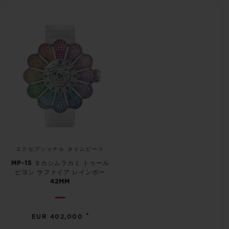
ビッグ・バン
ビッグ・バン
スピリット オブ ビ
バン
サマー マルチカラーセラ
ピーチセラミック
エッセンシャル 
ミック
オンライン限
特別なサービス
5＋5年保証
ウブロティスタと延長保証
配送日数
エクセプショナル タイムピース
MP-15 タカシムラカミ トゥール
送料＆返品無料
ビヨン サファイア レインボー
42MM
安全な決済
•
EUR 402,000
ギフトポーチ