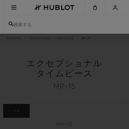
Skip
to
main
content
検索する
パ
WATCHES
EXCEPTIONAL TIMEPIECES
MP-15
最近の検索
ン
く
ず
リ
最近の検索はありません
ス
ト
エクセプショナル
新作
タイムピース
MP-15
フィルタ
MP-15