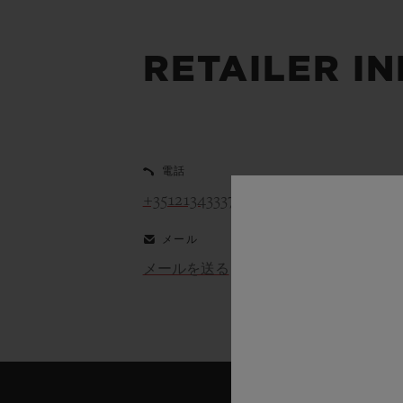
ビッグ・バン
サマー マルチカラーセラミ
ック
RETAILER I
特別なサービス
5＋5年保証
ウブロティス
電話
保証
+351213433376
メール
メールを送る
お問い合