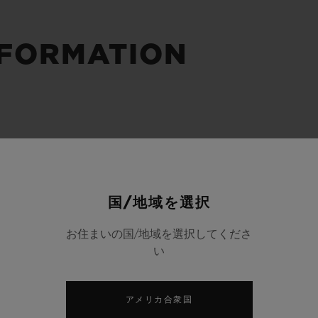
ビッグ・バン
スピリット オブ ビッグ・バン
ピーチセラミック
エッセンシャル トープ
リロ
NFORMATION
オンライン限定
タと延長
配送日数
送料＆返品無料
安全な決済
国/地域を選択
わせ
ブティック検
お住まいの国/地域を選択してくださ
い
アメリカ合衆国