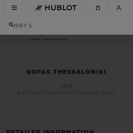
Skip
to
main
content
検索する
パ
ブティック
GOFAS THESSALONIKI
最近の検索
ン
く
ず
リ
最近の検索はありません
ス
ト
新作
GOFAS THESSALONIKI
13:39
9, Plateia Aristotelous, Thessaloniki, 54624
RETAILER INFORMATION