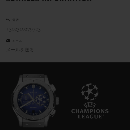
ビッグ・バン
ビッグ・バン
スピリット オブ ビ
バン
サマー マルチカラーセラ
ピーチセラミック
エッセンシャル 
ミック
オンライン限
電話
+302310279703
特別なサービス
メール
メールを送る
5＋5年保証
ウブロティスタと延長保証
配送日数
送料＆返品無料
安全な決済
10
ギフトポーチ