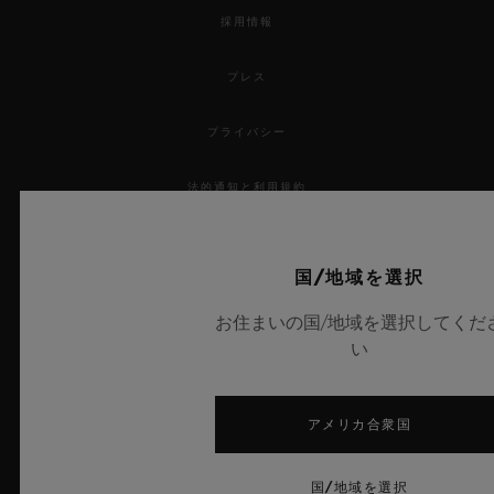
採用情報
プレス
プライバシー
法的通知と利用規約
販売条件
国/地域を選択
倫理的取り組み
お住まいの国/地域を選択してくだ
い
アクセシビリティ
MSAトランスパレンシー
アメリカ合衆国
サイトマップ
国/地域を選択