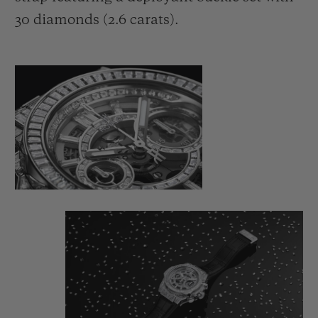
30 diamonds (2.6 carats).