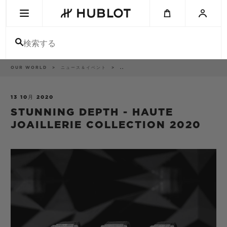
Skip
to
main
content
検索する
パ
OUR WORLD
ニュース＆イベント
..
最近の検索
ン
く
ず
リ
最近の検索はありません
ス
13 10月 2020
ト
STUNNING DEPTH - HAUTE
新作
JOAILLERIE COLLECTION 2020