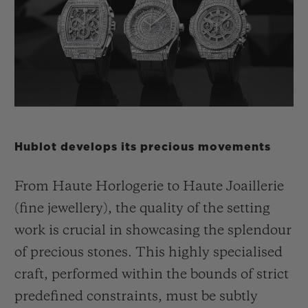
ビッグ・バン
ビッグ・バン
スピリット オブ ビ
バン
サマー マルチカラーセラ
ピーチセラミック
エッセンシャル 
ミック
オンライン限
特別なサービス
5＋5年保証
Hublot develops its precious movements
ウブロティスタと延長保証
From Haute Horlogerie to Haute Joaillerie
配送日数
(fine jewellery), the quality of the setting
work is crucial in showcasing the splendour
送料＆返品無料
of precious stones. This highly specialised
安全な決済
craft, performed within the bounds of strict
predefined constraints, must be subtly
ギフトポーチ