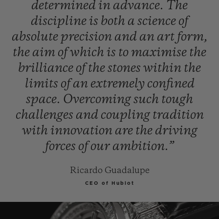
determined
in
advance.
The
discipline
is
both
a
science
of
absolute
precision
and
an
art
form,
the
aim
of
which
is
to
maximise
the
brilliance
of
the
stones
within
the
limits
of
an
extremely
confined
space.
Overcoming
such
tough
challenges
and
coupling
tradition
with
innovation
are
the
driving
forces
of
our
ambition.”
Ricardo Guadalupe
CEO of Hublot