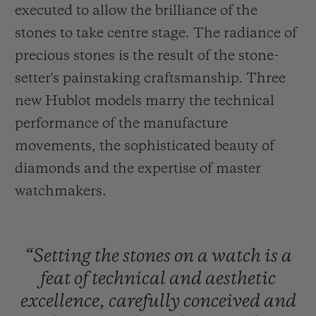
executed to allow the brilliance of the
stones to take centre stage. The radiance of
precious stones is the result of the stone-
setter's painstaking craftsmanship. Three
お問い合わせ
new Hublot models marry the technical
performance of the manufacture
movements, the sophisticated beauty of
diamonds and the expertise of master
watchmakers.
ブティック検索
“Setting
the
stones
on
a
watch
is
a
feat
of
technical
and
aesthetic
excellence,
carefully
conceived
and