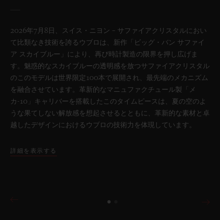
2026年7月8日、スイス・ニヨン – サファイアクリスタルにおい
て比類なき技術を誇るウブロは、新作「ビッグ・バン サファイ
ア スカイブルー」により、再び時計製造の限界を押し広げま
す。魅惑的なスカイブルーの透明感を放つサファイアクリスタル
のこのモデルは世界限定100本で展開され、最先端のメカニズム
を融合させています。革新的なマニュファクチュール製「メ
カ-10」キャリバーを搭載したこのタイムピースは、夏の空のよ
うな果てしない解放感を想起させるとともに、革新的な素材と卓
越したデザインにおけるウブロの技術力を体現しています。
詳細を表示する