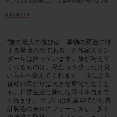
た。ウブロの技術によって表現された均一なブル
ーは、 ターコイズ色に輝くラグーンをイメージさ
詳細を表示する
せます。世界限定200本のユニセックスなこの限
定モデルは、日本国内では、2021年7月5日よりウ
ブロ公式オンラインブティック「ウブロ e-ブティ
“旅の最大の悦びは、事物の変遷に対
ック」にて先行発売いたします。
する驚嘆の念である、と作家スタン
ダールは語っています。旅が与えて
くれるものは、私たちを少しだけ良
い方向へ変えてくれます。
旅による
視野の広がりは大きな変化でなくと
も、日常生活に新たな彩りを与えて
くれます。
ウブロは創業当時から時
計製造の未来にフォーカスし、多く