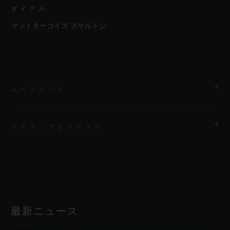
ダイアル
マットターコイズ スケルトン
ムーブメント
ストラップ＆クラスプ
ムーブメント
HUB1280 ウニコ マニュファクチュール 自動巻きクロノグラフ
コラムホイール式フライバック ムーブメント
ストラップ
ターコイズ ニット ベルクロストラップ、ターコイズのステッチ
パワーリザーブ
入り
最新ニュース
72時間