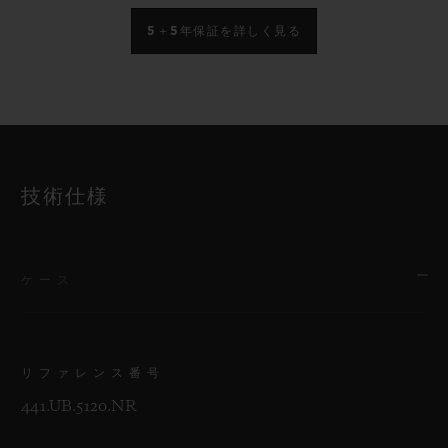
5＋5年保証を詳しく見る
技術仕様
ケース
リファレンス番号
441.UB.5120.NR