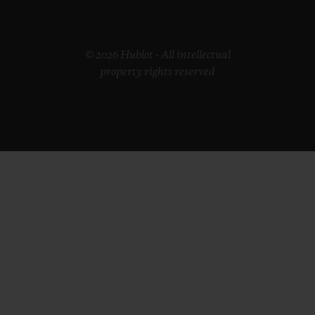
© 2026 Hublot - All intellectual
property rights reserved