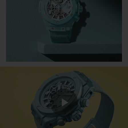
ビッグ・バン
ビッグ・バン
スピリット オブ ビ
バン
サマー マルチカラーセラ
ピーチセラミック
エッセンシャル 
ミック
オンライン限
特別なサービス
5＋5年保証
ウブロティスタと延長保証
配送日数
送料＆返品無料
Play
安全な決済
ギフトポーチ