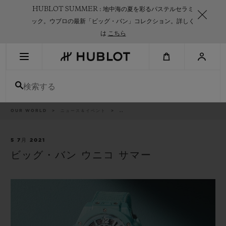
Skip
HUBLOT SUMMER : 地中海の夏を彩るパステルセラミ
to
main
ック。ウブロの最新「ビッグ・バン」コレクション。詳しく
content
は
こちら
最近の検索
検索する
最近の検索はありません
新作
パ
OUR WORLD
ニュース＆イベント
..
ン
く
ず
リ
ス
5 7月 2021
ト
ビッグ・バン ウニコ サマー