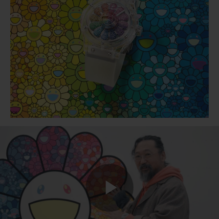
ビッグ・バン
ビッグ・バン
スピリット オブ ビ
バン
サマー マルチカラーセラ
ピーチセラミック
エッセンシャル 
ミック
オンライン限
特別なサービス
5＋5年保証
ウブロティスタと延長保証
配送日数
送料＆返品無料
安全な決済
Play
ギフトポーチ