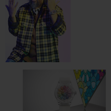
されています。
「お花」は、文字盤から浮かび上がるような立体
的な顔の上で、茶目っ気たっぷりの笑顔を見
せ、
12
枚の色とりどりの花びらがこの顔の周り
を回っています。
このカラフルな色合いは、ルビ
ー、ピンクサファイア、アメジスト、ブルーサフ
ァイア、ツァボライト、イエローサファイア、オ
レンジサファイア など、虹色を表現する
487
個
の石をセットすることで実現しています。ウブロ
のエンジニアが特別に開発したボールベアリング
システムにより、サファイアクリスタルの下で花
びらが回転し、村上隆氏の「お花」に命が吹き込
まれています。