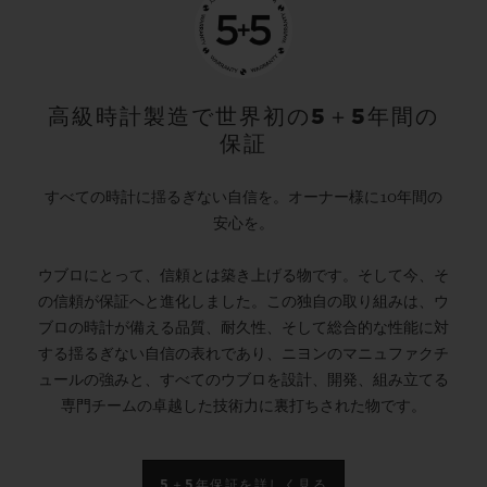
高級時計製造で世界初の5＋5年間の
保証
すべての時計に揺るぎない自信を。オーナー様に10年間の
安心を。
ウブロにとって、信頼とは築き上げる物です。そして今、そ
の信頼が保証へと進化しました。この独自の取り組みは、ウ
ブロの時計が備える品質、耐久性、そして総合的な性能に対
する揺るぎない自信の表れであり、ニヨンのマニュファクチ
ュールの強みと、すべてのウブロを設計、開発、組み立てる
専門チームの卓越した技術力に裏打ちされた物です。
5＋5年保証を詳しく見る