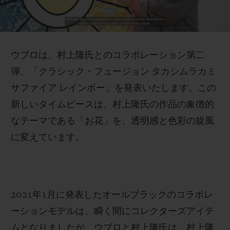
Video
ウブロ
は、
村上隆氏
と
のコラボレーション第二
弾
、「
クラシック・
フュージョン
タカシムラカミ
お問い合わせ
サファイア
レインボー」
を
発表
いたします
。
この
新しいタイムピースは、
村上隆氏の作品の象徴的
なテーマで
ある「お花」を
、透明感と色彩の
旋風
に変えています。
ブティック検索
2021
年
1
月に発表したオールブラックのコラボレ
ーションモデルは、瞬く間にコレクターズアイテ
ムとなりましたが、ウブロと村上隆氏は、村上隆