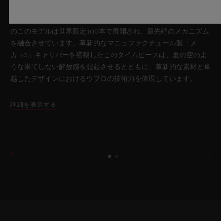
ア スカイブルー」により、再び時計製造の限界を押し広げま
す。魅惑的なスカイブルーの透明感を放つサファイアクリスタル
のこのモデルは世界限定100本で展開され、最先端のメカニズム
を融合させています。革新的なマニュファクチュール製「メ
カ-10」キャリバーを搭載したこのタイムピースは、夏の空のよ
うな果てしない解放感を想起させるとともに、革新的な素材と卓
越したデザインにおけるウブロの技術力を体現しています。
詳細を表示する