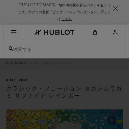
Skip
HUBLOT SUMMER : 地中海の夏を彩るパステルセラミ
to
main
ック。ウブロの最新「ビッグ・バン」コレクション。詳しく
content
は
こちら
最近の検索
検索する
最近の検索はありません
新作
パ
OUR WORLD
ニュース＆イベント
..
ン
く
ず
リ
ス
8 12月 2021
ト
クラシック・フュージョン タカシムラカ
ミ サファイア レインボー