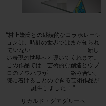
この時計の心臓部には、ニヨンの時計職人が開発
したキャリバー
HUB1214
からストップウォッチ
機能を取り除いたムーブメントが搭載されてお
“村上隆氏との継続的なコラボレーシ
り、約
72
時間のパワーリザーブを備えています。
ョンは、時計の世界ではまだ知られ
現代美術の関係者を魅了する
「
クラシック・フュ
ていない 新し
ージョン
タカシムラカミ
サファイア
レインボ
い表現の世界へと導いてくれます。
ー」
は、世界
100
本限定です。
この作品では、芸術的な創造とウブ
ロのノウハウが 絡み合い、
腕に着けることのできる芸術作品が
誕生しました！”
リカルド・グアダルーペ