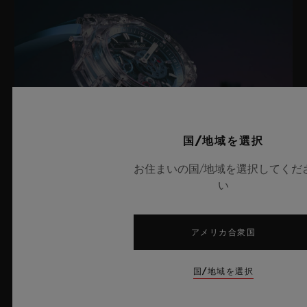
国/地域を選択
お住まいの国/地域を選択してくだ
い
ビッグ・バン サファイア スカイブルー
アメリカ合衆国
国/地域を選択
2026年7月8日、スイス・ニヨン – サファイアクリスタルにおい
て比類なき技術を誇るウブロは、新作「ビッグ・バン サファイ