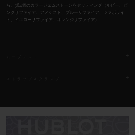
ら、384個のカラージェムストーンをセッティング（ルビー、ピ
ンクサファイア、アメシスト、ブルーサファイア、ツァボライ
ト、イエローサファイア、オレンジサファイア）
ムーブメント
ストラップ＆クラスプ
ムーブメント
HUB1214 ウニコ マニュファクチュール製 自動巻きムーブメン
ト
ストラップ
透明ライン入りラバーストラップ
パワーリザーブ
72時間
クラスプ