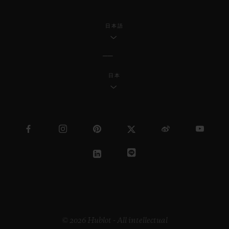
日本語
日本
© 2026 Hublot - All intellectual