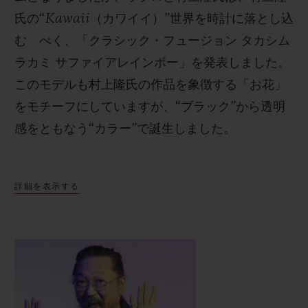
氏の“
Kawaii
（カワイイ）”世界を時計に落とし込
む べく、「クラシック・フュージョン
タカシム
ラカミ
サファイアレインボー」を発表しました。
このモデルも村上隆氏の作品を象徴する「お花」
をモチーフにしていますが、“ブラック”から透明
感をともなう“カラー”で誕生しました。
この新しい芸術作品のため、ウブロの工房の技術
詳細を表示する
者たちは、アーティストの作品とニヨンの時計
職人の精巧なメカニズムの両方を堪能することが
できる、透明でユニークな環境を作り出しまし
た。「クラシック・フュージョン」の特徴を踏襲
した直径
45
㎜のケースには、ウブロが開発した技
術的 偉業であるサファイアクリスタルが採用