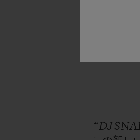
した。
私
ュファク
専門知識
“DJ
SN