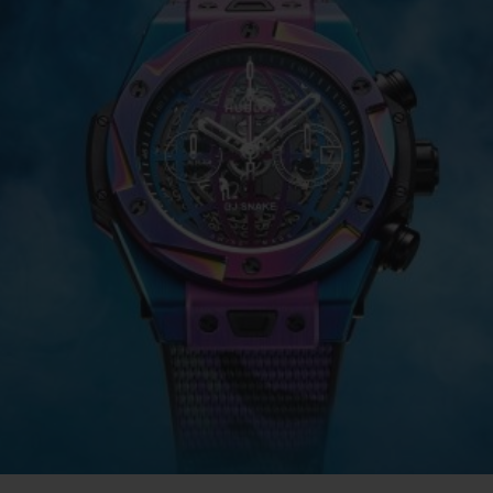
ビッグ・バン
スピリット オブ ビッグ・バン
ピーチセラミック
エッセンシャル トープ
リロ
オンライン限定
タと延長
配送日数
送料＆返品無料
安全な決済
わせ
ブティック検