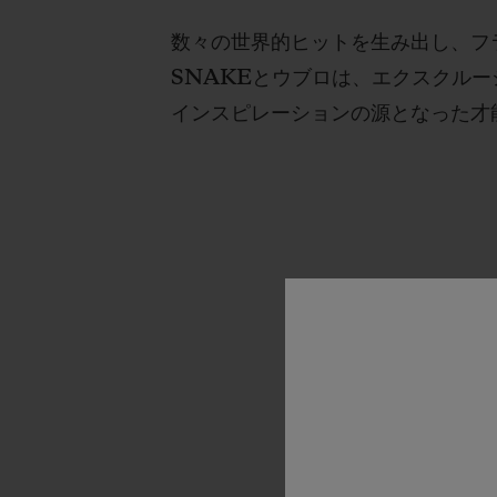
数々の世界的ヒットを生み出し、フ
SNAKEとウブロは、エクスクルー
インスピレーションの源となった才
“自分の
きるとい
提案でき
ップを結