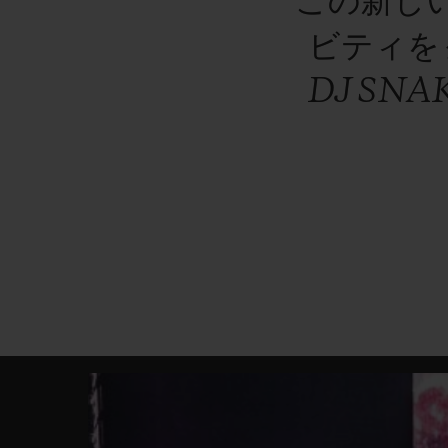
この新し
ビティを
DJ
SN