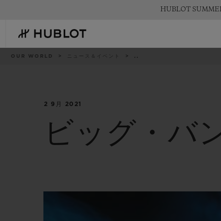
Skip
HUBLOT SUMM
to
main
content
パ
OUR WORLD
ニュース＆イベント
..
ン
く
ず
リ
ス
ト
2 9月 2021
最近の検索
新作
最近の検索はありません
ビッグ・バン 