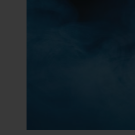
ビッグ・バン
サマー マルチカラーセラミ
ック
特別なサービス
5＋5年保証
ウブロティス
保証
お問い合