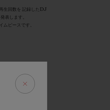
生回数を 記録したDJ
を発表します。
イムピースです。
ることがで
の皆さんに
ートナーシ
事なことで