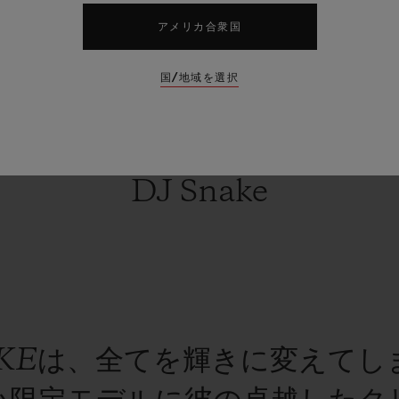
のインスピレーションと、ス
アメリカ合衆国
チュールの素晴らしい時計職人
国/地域を選択
を
融合することができたこと
思います”
DJ Snake
AKEは、全てを輝きに変えてし