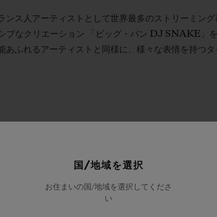
ランス人アーティストとして世界最多のストリーミング再
シブなクリエーション 「ビッグ・バン DJ SNAKE」
能あふれるアーティストと同様に、様々な表情を持つタ
個性を表現した時計を身に着け
うこと、そしてそれをファン
国/地域を選択
るということは、ウブロとパ
お住まいの国/地域を選択してくださ
んで以来、私にとって非常に大
い