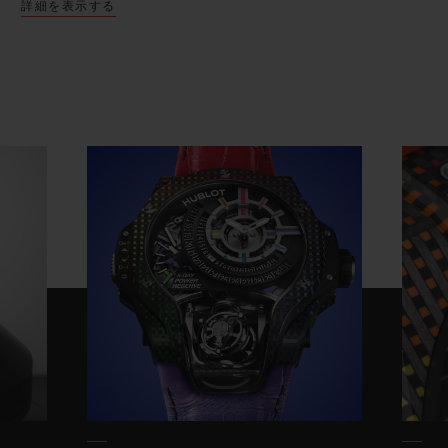
詳細を表示する
は、その最新の成果を発表する舞台となりまし
た。
「
MP-09
トゥールビヨン バイ
-
アクシス
5
デイ
パワーリザーブ」は、ウブロによって全てデザイ
ンされ、アイコニックなレイ ンボーのデザインを
21
世紀へと押し上げたモデルです。そのため、コ
ンセプト、手法、道具、素材、そして関連するす
べて のカラーバリエーション、すべてを見直す必
要がありました。
始まりは、カラーストーンで表現されてきたレイ
ンボーを、宝石ではなくカーボンやコンポジット
で再現しようというシンプル な発想でした。この