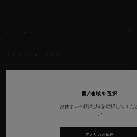
ムーブメント
ストラップ＆クラスプ
ムーブメント
HUB9009.H1.RA マニュファクチュール手巻き トゥールビヨ
ン バイーアクシス スケルトン ムーブメント
ストラップ
レインボーアリゲーター
国/地域を選択
パワーリザーブ
最新ニュース
120時間
お住まいの国/地域を選択してくだ
クラスプ
い
サテン仕上げチタニウム＆マイクロブラスト加工チタニウム（ブ
ラックPVD）
アメリカ合衆国