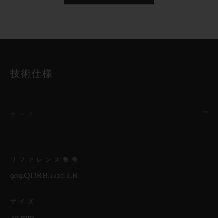
技術仕様
ケース
リファレンス番号
909.QDRB.1120.LR
サイズ
49 mm