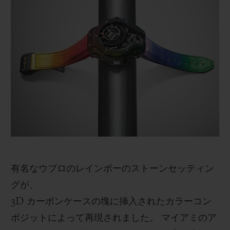
ビッグ・バン
ビッグ・バン
スピリット オブ ビ
バン
サマー マルチカラーセラ
ピーチセラミック
エッセンシャル 
ミック
オンライン限
特別なサービス
5＋5年保証
ウブロティスタと延長保証
配送日数
有名なウブロのレインボーのストーンセッティン
送料＆返品無料
グが、
安全な決済
3D
カーボンケースの塊に挿入されたカラーコン
ポジットによって再現されました。 マイアミのア
ギフトポーチ