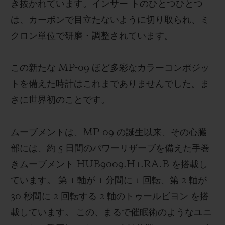
き抜かれています。インサー トのひとつひとつ
は、カーボンで目立たないように切り取られ、ミ
クロン単位で研磨・調整されています。
この新たな
MP-09
ほど多彩なカラーコンポジッ
トを備えた時計はこれまでありませんでした。ま
さに世界初のことです。
ムーブメントは、
MP-09
の誕生以来、その心臓
部には、約
5
日間のパワーリザーブを備えた手巻
きムーブメント
HUB9009.H1.RA.B
を搭載し
ています。 第
1
軸が
1
分間に
1
回転、第
2
軸が
30
秒間に
2
回転する
2
軸のトゥールビヨン を搭
載しています。 この、まるで催眠術のようなユニ