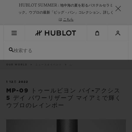
Skip
HUBLOT SUMMER : 地中海の夏を彩るパステルセラミ
to
main
ック。ウブロの最新「ビッグ・バン」コレクション。詳しく
content
は
こちら
最近の検索
検索する
最近の検索はありません
新作
パ
OUR WORLD
ニュース＆イベント
..
ン
く
ず
リ
ス
1 12月 2022
ト
MP-09 トゥールビヨン バイ-アクシス
5 デイ パワーリザーブ マイアミで輝く
ウブロのレインボー