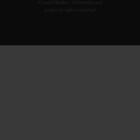
© 2026 Hublot - All intellectual
property rights reserved