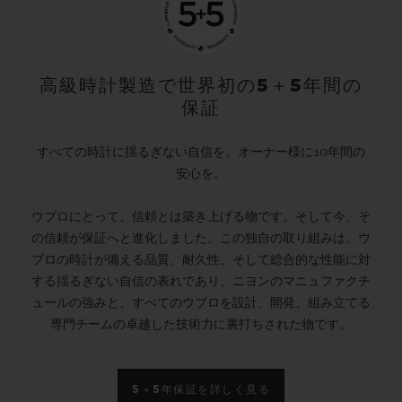
高級時計製造で世界初の5＋5年間の
保証
すべての時計に揺るぎない自信を。オーナー様に10年間の
安心を。
ウブロにとって、信頼とは築き上げる物です。そして今、そ
の信頼が保証へと進化しました。この独自の取り組みは、ウ
ブロの時計が備える品質、耐久性、そして総合的な性能に対
する揺るぎない自信の表れであり、ニヨンのマニュファクチ
ュールの強みと、すべてのウブロを設計、開発、組み立てる
専門チームの卓越した技術力に裏打ちされた物です。
5＋5年保証を詳しく見る