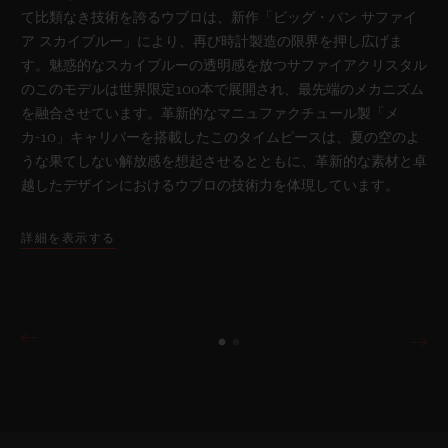
て比類なき技術を誇るウブロは、新作「ビッグ・バン サファイ
ア スカイブルー」により、再び時計製造の限界を押し広げま
す。魅惑的なスカイブルーの透明感を放つサファイアクリスタル
のこのモデルは世界限定100本で展開され、最先端のメカニズム
を融合させています。革新的なマニュファクチュール製「メ
カ-10」キャリバーを搭載したこのタイムピースは、夏の空のよ
うな果てしない解放感を想起させるとともに、革新的な素材と卓
越したデザインにおけるウブロの技術力を体現しています。
詳細を表示する