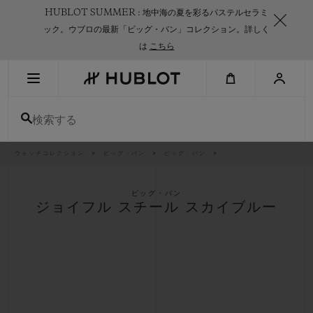
Skip
HUBLOT SUMMER : 地中海の夏を彩るパステルセラミ
to
main
ック。ウブロの最新「ビッグ・バン」コレクション。詳しく
content
は
こちら
最近の検索
検索する
最近の検索はありません
新作
パ
ウォッチコレクション
ビッグ・バン
ビッグ・バン
ン
く
ず
リ
ス
ビッグ・バン
ト
ジョイフル スチール スカイブルー