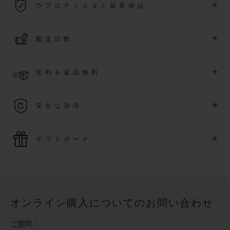
+
ウブロティスタと延長保証
際保証が適用されます。
詳細を表示する
「ウブロティスタ」コミュニティに参加する
事で
、
2026
年
1
+
配送日数
月
1
日以降に購入された時計を対象に、保証を
さら
に5
年間延
長できます
(
条件あり
)
。また、メンバー限定のイベントにも
ご入金確認後、3～5営業日以内に配送予定です。在庫状況に
アクセス可能になります。
+
送料＆返品無料
より異なる場合がございます
詳細を表示する
送料は無料となり、返品も簡単な手続きのみで無料となりま
+
安全な決済
す
最新の決済技術をご利用ください。オンラインでのすべての
+
ギフトポーチ
ご購入は迅速で安全に処理され、お客様の個人情報は確実に
保護されます。
ウブロの無料ギフトポーチでお買い物をより特別なものにし
てみませんか？
オンライン購入についてのお問い合わせ
ご質問：