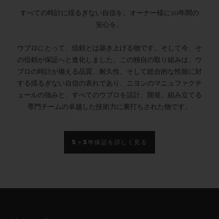
すべての時計に揺るぎない自信を。オーナー様に10年間の
安心を。
ウブロにとって、信頼とは築き上げる物です。そして今、そ
の信頼が保証へと進化しました。この独自の取り組みは、ウ
ブロの時計が備える品質、耐久性、そして総合的な性能に対
する揺るぎない自信の表れであり、ニヨンのマニュファクチ
ュールの強みと、すべてのウブロを設計、開発、組み立てる
専門チームの卓越した技術力に裏打ちされた物です。
5＋5年保証を詳しく見る