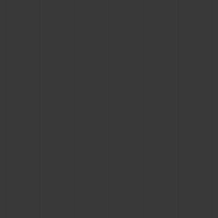
ビッグ・バン
ビッグ・バン
スピリット オブ ビ
バン
サマー マルチカラーセラ
ピーチセラミック
エッセンシャル 
ミック
オンライン限
特別なサービス
5＋5年保証
ウブロティスタと延長保証
配送日数
送料＆返品無料
安全な決済
ギフトポーチ