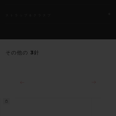
ストラップ＆クラスプ
ムーブメント
HUB1120 自動巻きムーブメント
ストラップ
パワーリザーブ
ホワイト＆スカイブルーのライン入りラバーストラップ 付属ス
40時間
その他の 3針
トラップ：フルスカイブルー
クラスプ
ステンレススチール