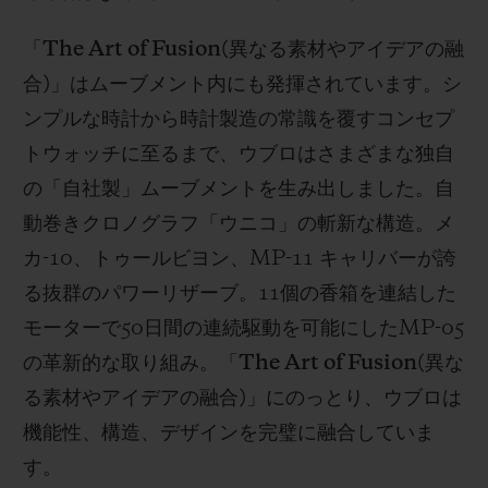
「
The Art of Fusion(
異なる素材やアイデアの融
合
)
」はムーブメント内にも発揮されています。シ
ンプルな時計から時計製造の常識を覆すコンセプ
トウォッチに至るまで、ウブロはさまざまな独自
の「自社製」ムーブメントを生み出しました。自
動巻きクロノグラフ「ウニコ」の斬新な構造。メ
カ
-10
、トゥールビヨン、
MP-11
キャリバーが誇
る抜群のパワーリザーブ。
11
個の香箱を連結した
モーターで
50
日間の連続駆動を可能にした
MP-05
の革新的な取り組み。「
The Art of Fusion(
異な
る素材やアイデアの融合
)
」にのっとり、ウブロは
機能性、構造、デザインを完璧に融合していま
す。