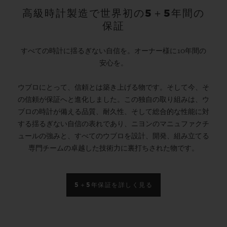
高級時計製造で世界初の5＋5年間の
保証
すべての時計に揺るぎない自信を。オーナー様に10年間の
安心を。
ウブロにとって、信頼とは築き上げる物です。そして今、そ
の信頼が保証へと進化しました。この独自の取り組みは、ウ
ブロの時計が備える品質、耐久性、そして総合的な性能に対
する揺るぎない自信の表れであり、ニヨンのマニュファクチ
ュールの強みと、すべてのウブロを設計、開発、組み立てる
専門チームの卓越した技術力に裏打ちされた物です。
5＋5年保証を詳しく見る