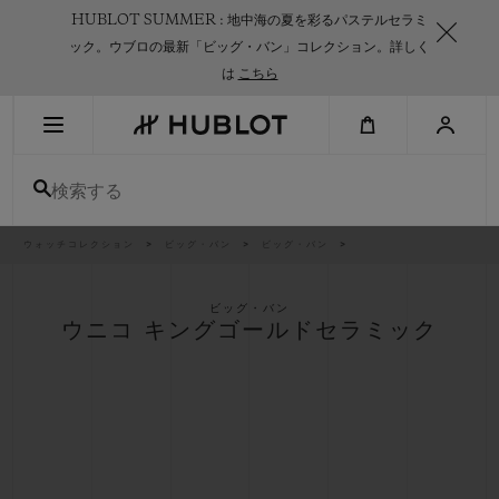
Skip
HUBLOT SUMMER : 地中海の夏を彩るパステルセラミ
to
main
ック。ウブロの最新「ビッグ・バン」コレクション。詳しく
content
は
こちら
最近の検索
検索する
最近の検索はありません
新作
パ
ウォッチコレクション
ビッグ・バン
ビッグ・バン
ン
く
ず
リ
ス
ビッグ・バン
ト
ウニコ キングゴールドセラミック