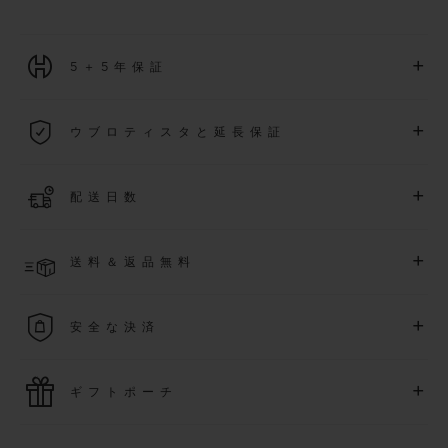
+
5＋5年保証
2026年1月1日以降に購入された全ての時計には、5年間の国
+
ウブロティスタと延長保証
際保証が適用されます。
詳細を表示する
「ウブロティスタ」コミュニティに参加する
事で
、
2026
年
1
+
配送日数
月
1
日以降に購入された時計を対象に、保証を
さら
に5
年間延
長できます
(
条件あり
)
。また、メンバー限定のイベントにも
ご入金確認後、3～5営業日以内に配送予定です。在庫状況に
アクセス可能になります。
+
送料＆返品無料
より異なる場合がございます
詳細を表示する
送料は無料となり、返品も簡単な手続きのみで無料となりま
+
安全な決済
す
最新の決済技術をご利用ください。オンラインでのすべての
+
ギフトポーチ
ご購入は迅速で安全に処理され、お客様の個人情報は確実に
保護されます。
ウブロの無料ギフトポーチでお買い物をより特別なものにし