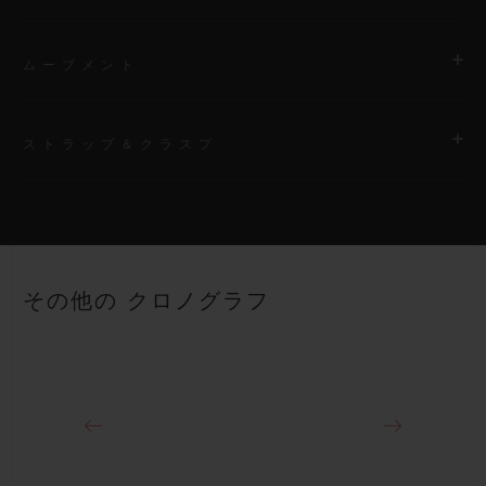
ムーブメント
ストラップ＆クラスプ
ムーブメント
HUB1280 ウニコ マニュファクチュール 自動巻きクロノグラフ
コラムホイール式フライバック ムーブメント
ストラップ
ブラックストラクチャードラバー（ライン入り）ストラップ
パワーリザーブ
その他の クロノグラフ
約72時間
クラスプ
18Kキングゴールド＆チタニウム（ブラックPVD）