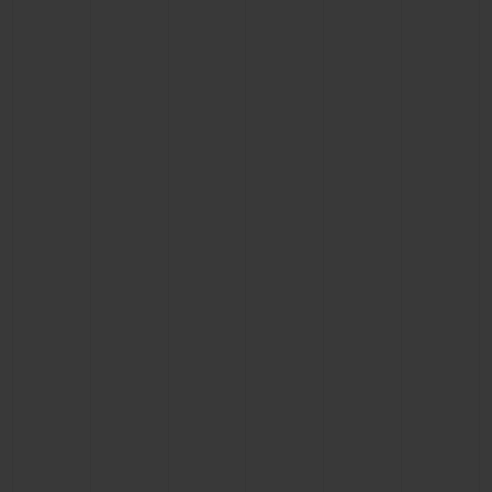
ビッグ・バン
ビッグ・バン
スピリット オブ ビ
バン
サマー マルチカラーセラ
ピーチセラミック
エッセンシャル 
ミック
オンライン限
特別なサービス
5＋5年保証
ウブロティスタと延長保証
配送日数
送料＆返品無料
安全な決済
ギフトポーチ