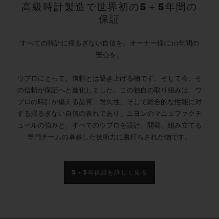
高級時計製造で世界初の5＋5年間の
保証
すべての時計に揺るぎない自信を。オーナー様に10年間の
安心を。
ウブロにとって、信頼とは築き上げる物です。そして今、そ
の信頼が保証へと進化しました。この独自の取り組みは、ウ
ブロの時計が備える品質、耐久性、そして総合的な性能に対
する揺るぎない自信の表れであり、ニヨンのマニュファクチ
ュールの強みと、すべてのウブロを設計、開発、組み立てる
専門チームの卓越した技術力に裏打ちされた物です。
5＋5年保証を詳しく見る