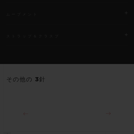
ムーブメント
ストラップ＆クラスプ
ムーブメント
HUB1110 自動巻きムーブメント
ストラップ
パワーリザーブ
ブラックのラバー（ライン入り）ストラップ
約48時間
その他の 3針
クラスプ
ステンレススチール（ブラックコーティング）