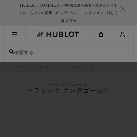
Skip
HUBLOT SUMMER : 地中海の夏を彩るパステルセラミ
to
main
ック。ウブロの最新「ビッグ・バン」コレクション。詳しく
content
は
こちら
最近の検索
検索する
最近の検索はありません
新作
パ
ウォッチコレクション
クラシック・フュージョン
3針
ン
く
ず
リ
ス
クラシック・フュージョン
ト
セラミック キングゴールド