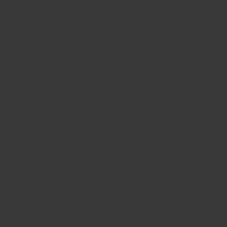
ビッグ・バン
ビッグ・バン
スピリット オブ ビ
バン
サマー マルチカラーセラ
ピーチセラミック
エッセンシャル 
ミック
オンライン限
特別なサービス
5＋5年保証
ウブロティスタと延長保証
配送日数
送料＆返品無料
安全な決済
ギフトポーチ