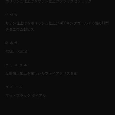
ポリッシュ仕上げ＆サテン仕上げブラックセラミック
ベゼル
サテン仕上げ＆ポリッシュ仕上げ18Kキングゴールド 6個のH型
チタニウム製ビス
防水性
5気圧（50m）
クリスタル
反射防止加工を施したサファイアクリスタル
ダイアル
マットブラック ダイアル