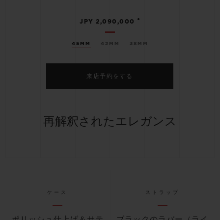
•
JPY 2,090,000
45MM
42MM
38MM
来店予約をする
再解釈されたエレガンス
ケース
ストラップ
ポリッシュ仕上げ＆サテ
ブラックのラバー（ライ