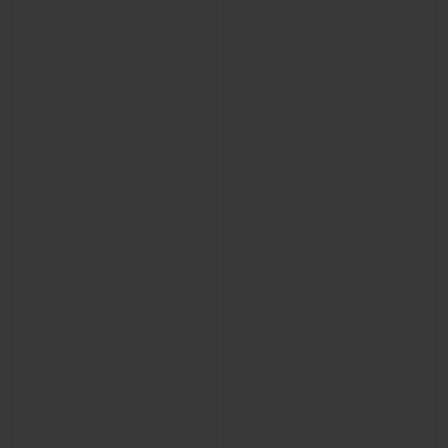
ビッグ・バン
ビッグ・バン
スピリット オブ ビ
バン
サマー マルチカラーセラ
ピーチセラミック
エッセンシャル 
ミック
オンライン限
特別なサービス
5＋5年保証
ウブロティスタと延長保証
配送日数
送料＆返品無料
安全な決済
ギフトポーチ