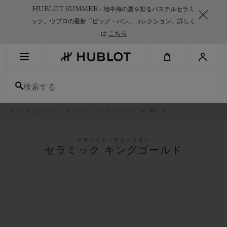
Skip
HUBLOT SUMMER : 地中海の夏を彩るパステルセラミ
to
main
ック。ウブロの最新「ビッグ・バン」コレクション。詳しく
content
は
こちら
最近の検索
検索する
最近の検索はありません
新作
パ
ウォッチコレクション
クラシック・フュージョン
3針
ン
く
ず
リ
ス
クラシック・フュージョン
ト
セラミック キングゴールド