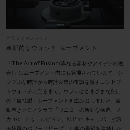
クラフツマンシップ
革新的なウォッチ ムーブメント
「
The Art of Fusion(
異なる素材やアイデアの融
合
)
」はムーブメント内にも発揮されています。シ
ンプルな時計から時計製造の常識を覆すコンセプ
トウォッチに至るまで、ウブロはさまざまな独自
の「自社製」ムーブメントを生み出しました。自
動巻きクロノグラフ「ウニコ」の斬新な構造。メ
カ
-10
、トゥールビヨン、
MP-11
キャリバーが誇
る抜群のパワーリザーブ。
11
個の香箱を連結した