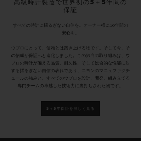
高級時計製造で世界初の5＋5年間の
保証
すべての時計に揺るぎない自信を。オーナー様に10年間の
安心を。
ウブロにとって、信頼とは築き上げる物です。そして今、そ
の信頼が保証へと進化しました。この独自の取り組みは、ウ
ブロの時計が備える品質、耐久性、そして総合的な性能に対
する揺るぎない自信の表れであり、ニヨンのマニュファクチ
ュールの強みと、すべてのウブロを設計、開発、組み立てる
専門チームの卓越した技術力に裏打ちされた物です。
5＋5年保証を詳しく見る