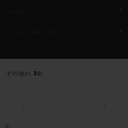
ムーブメント
ストラップ＆クラスプ
ムーブメント
HUB1112 自動巻きムーブメント
ストラップ
パワーリザーブ
ブラックのラバー（ライン入り）ストラップ
約48時間
その他の 3針
クラスプ
18Kキングゴールド＆ステンレススチール（ブラックPVD）