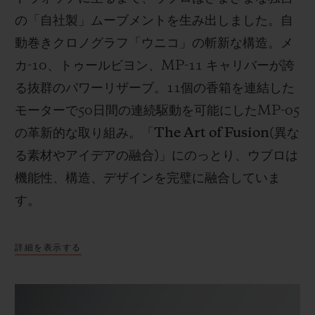
の「自社製」ムーブメントを生み出しました。自
動巻きクロノグラフ「ウニコ」の斬新な構造。メ
カ
-10
、トゥールビヨン、
MP-11
キャリバーが誇
る抜群のパワーリザーブ。
11
個の香箱を連結した
モーターで
50
日間の連続駆動を可能にした
MP-05
の革新的な取り組み。「
The Art of Fusion(
異な
る素材やアイデアの融合
)
」にのっとり、ウブロは
機能性、構造、デザインを完璧に融合していま
す。
詳細を表示する