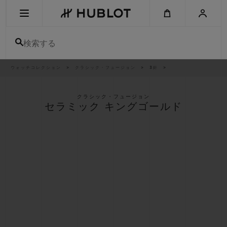
Skip
to
main
content
検索する
パ
ウォッチコレクション
クラシック・フュージョン
3針
最近の検索
ン
く
ず
リ
最近の検索はありません
ス
クラシック・フュージョン
ト
セラミック キングゴールド
新作