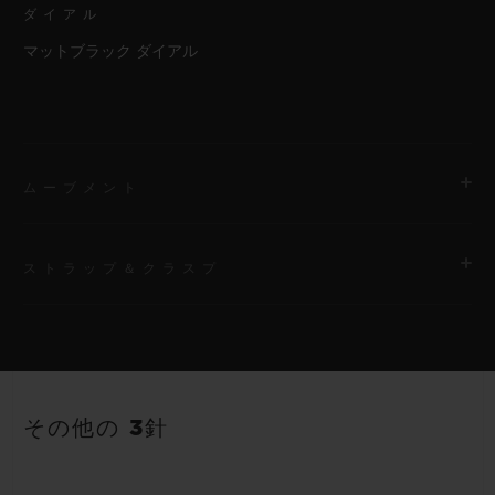
ダイアル
マットブラック ダイアル
ムーブメント
ストラップ＆クラスプ
ムーブメント
HUB1112 自動巻きムーブメント
ストラップ
パワーリザーブ
ブラックのラバー（ライン入り）ストラップ
約48時間
その他の 3針
クラスプ