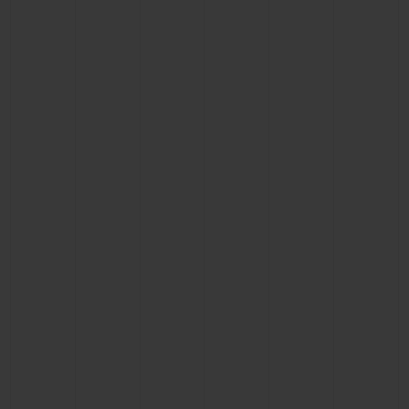
ビッグ・バン
ビッグ・バン
スピリット オブ ビ
バン
サマー マルチカラーセラ
ピーチセラミック
エッセンシャル 
ミック
オンライン限
特別なサービス
5＋5年保証
ウブロティスタと延長保証
配送日数
送料＆返品無料
安全な決済
ギフトポーチ