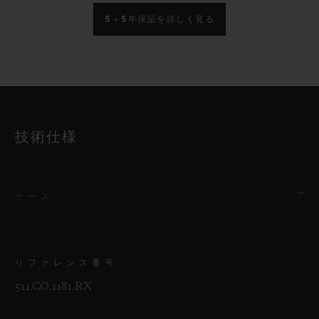
5＋5年保証を詳しく見る
技術仕様
ケース
リファレンス番号
511.CO.1181.RX