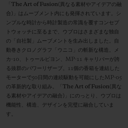
「
The Art of Fusion(
異なる素材やアイデアの融
合
)
」はムーブメント内にも発揮されています。シ
ンプルな時計から時計製造の常識を覆すコンセプ
トウォッチに至るまで、ウブロはさまざまな独自
の「自社製」ムーブメントを生み出しました。自
動巻きクロノグラフ「ウニコ」の斬新な構造。メ
カ
-10
、トゥールビヨン、
MP-11
キャリバーが誇
る抜群のパワーリザーブ。
11
個の香箱を連結した
モーターで
50
日間の連続駆動を可能にした
MP-05
の革新的な取り組み。「
The Art of Fusion(
異な
る素材やアイデアの融合
)
」にのっとり、ウブロは
機能性、構造、デザインを完璧に融合していま
す。