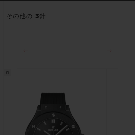
ストラップ
パワーリザーブ
ブルーのライン入りラバーストラップ
約48時間
その他の 3針
クラスプ
ステンレススチール（ブラックコーティング）