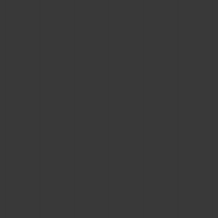
ビッグ・バン
ビッグ・バン
スピリット オブ ビ
バン
サマー マルチカラーセラ
ピーチセラミック
エッセンシャル 
ミック
オンライン限
特別なサービス
5＋5年保証
ウブロティスタと延長保証
配送日数
送料＆返品無料
安全な決済
ギフトポーチ