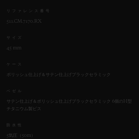
リファレンス番号
511.CM.7170.RX
サイズ
45 mm
ケース
ポリッシュ仕上げ＆サテン仕上げブラックセラミック
ベゼル
サテン仕上げ＆ポリッシュ仕上げブラックセラミック 6個のH型
チタニウム製ビス
防水性
5気圧（50m）