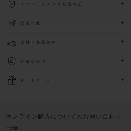
+
ウブロティスタと延長保証
際保証が適用されます。
詳細を表示する
「ウブロティスタ」コミュニティに参加する
事で
、
2026
年
1
+
配送日数
月
1
日以降に購入された時計を対象に、保証を
さら
に5
年間延
長できます
(
条件あり
)
。また、メンバー限定のイベントにも
ご入金確認後、2～6営業日以内に配送予定です。在庫状況に
アクセス可能になります。
+
送料＆返品無料
より異なる場合がございます
詳細を表示する
送料は無料となり、返品も簡単な手続きのみで無料となりま
+
安全な決済
す
最新の決済技術をご利用ください。オンラインでのすべての
+
ギフトポーチ
ご購入は迅速で安全に処理され、お客様の個人情報は確実に
保護されます。
ウブロの無料ギフトポーチでお買い物をより特別なものにし
てみませんか？
オンライン購入についてのお問い合わせ
ご質問：