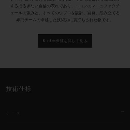
する揺るぎない自信の表れであり、ニヨンのマニュファクチ
ュールの強みと、すべてのウブロを設計、開発、組み立てる
専門チームの卓越した技術力に裏打ちされた物です。
5＋5年保証を詳しく見る
技術仕様
ケース