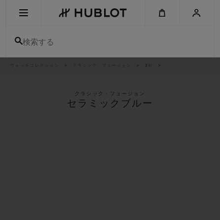
Skip
to
main
content
検索する
パ
ウォッチコレクション
クラシック・フュージョン
3針
最近の検索
ン
く
ず
リ
最近の検索はありません
ス
クラシック・フュージョン
ト
セラミックブルー
新作