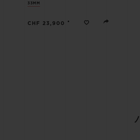
33MM
ビッグ・バン
サマー マルチカラーセラミ
ック
•
CHF 23,900
特別なサービス
5＋5年保証
ウブロティス
保証
お問い合