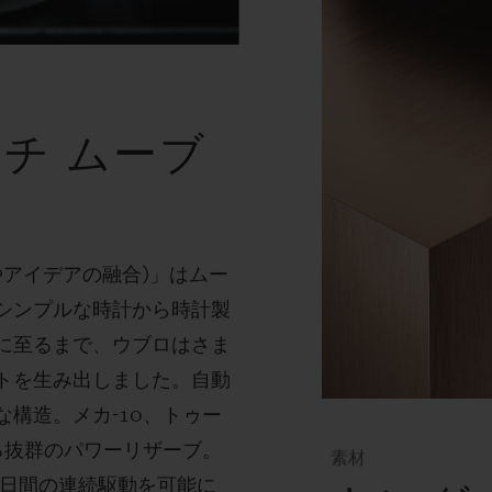
チ ムーブ
やアイデアの融合
)
」はムー
シンプルな時計から時計製
に至るまで、ウブロはさま
トを生み出しました。自動
な構造。メカ
-10
、トゥー
る抜群のパワーリザーブ。
素材
日間の連続駆動を可能に