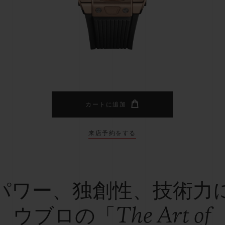
ビッグ・バン
スピリット オブ ビッグ・バン
ピーチセラミック
エッセンシャル トープ
リロ
オンライン限定
タと延長
配送日数
送料＆返品無料
安全な決済
カートに追加
来店予約をする
わせ
ブティック検
パワー、独創性、技術力
ウブロの「The Art of