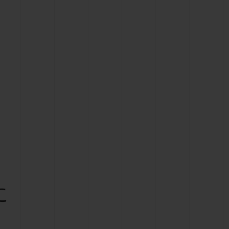
ビッグ・バン
ーデッド オールブラッ
ク
ギフトポーチ
索
に