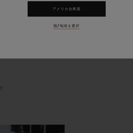
アメリカ合衆国
国/地域を選択
プ