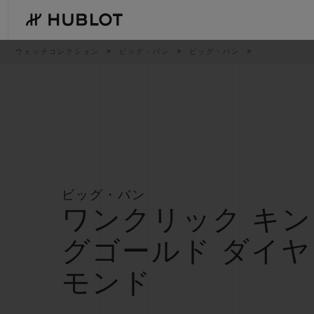
Skip
to
main
content
パ
ウォッチコレクション
ビッグ・バン
ビッグ・バン
ン
く
ず
リ
ス
ト
最近の検索
新作
最近の検索はありません
ビッグ・バン
ワンクリック キン
グゴールド ダイヤ
モンド