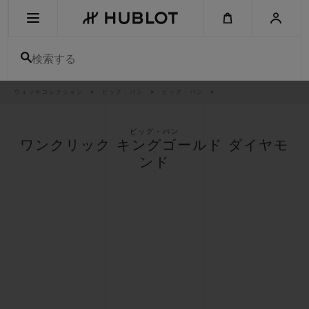
Skip
to
main
content
検索する
パ
ウォッチコレクション
ビッグ・バン
ビッグ・バン
最近の検索
ン
く
ず
リ
最近の検索はありません
ス
ビッグ・バン
ト
ワンクリック キングゴールド ダイヤモ
新作
ンド