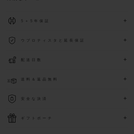
+
5＋5年保証
2026年1月1日以降に購入された全ての時計には、5年間の国
+
ウブロティスタと延長保証
際保証が適用されます。
詳細を表示する
「ウブロティスタ」コミュニティに参加する
事で
、
2026
年
1
+
配送日数
月
1
日以降に購入された時計を対象に、保証を
さら
に5
年間延
長できます
(
条件あり
)
。また、メンバー限定のイベントにも
ご入金確認後、2～6営業日以内に配送予定です。在庫状況に
アクセス可能になります。
+
送料＆返品無料
より異なる場合がございます
詳細を表示する
送料は無料となり、返品も簡単な手続きのみで無料となりま
+
安全な決済
す
最新の決済技術をご利用ください。オンラインでのすべての
+
ギフトポーチ
ご購入は迅速で安全に処理され、お客様の個人情報は確実に
保護されます。
ウブロの無料ギフトポーチでお買い物をより特別なものにし