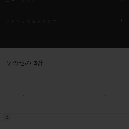
ムーブメント
ストラップ＆クラスプ
ムーブメント
HUB1120 自動巻きムーブメント
ストラップ
パワーリザーブ
ブラックストラクチャードラバー（ライン入り）ストラップ
40時間
その他の 3針
クラスプ
18Kキングゴールド＆ステンレススチール（ブラックコーティン
グ）