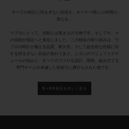
すべての時計に揺るぎない自信を。オーナー様に10年間の
安心を。
ウブロにとって、信頼とは築き上げる物です。そして今、そ
の信頼が保証へと進化しました。この独自の取り組みは、ウ
ブロの時計が備える品質、耐久性、そして総合的な性能に対
する揺るぎない自信の表れであり、ニヨンのマニュファクチ
ュールの強みと、すべてのウブロを設計、開発、組み立てる
専門チームの卓越した技術力に裏打ちされた物です。
5＋5年保証を詳しく見る