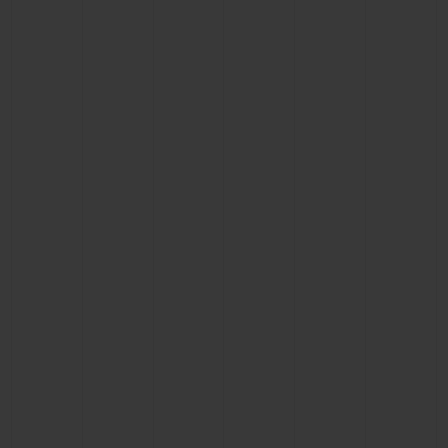
ビッグ・バン
ビッグ・バン
スピリット オブ ビ
バン
サマー マルチカラーセラ
ピーチセラミック
エッセンシャル 
ミック
オンライン限
特別なサービス
5＋5年保証
ウブロティスタと延長保証
配送日数
送料＆返品無料
安全な決済
ギフトポーチ