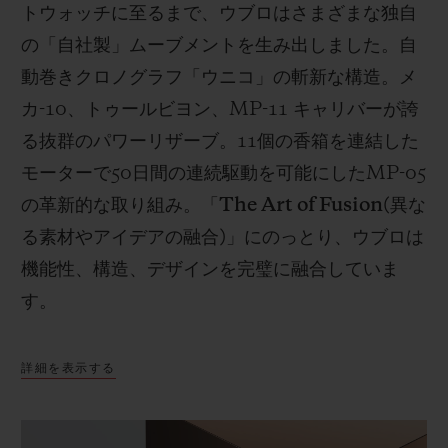
トウォッチに至るまで、ウブロはさまざまな独自
の「自社製」ムーブメントを生み出しました。自
動巻きクロノグラフ「ウニコ」の斬新な構造。メ
カ
-10
、トゥールビヨン、
MP-11
キャリバーが誇
る抜群のパワーリザーブ。
11
個の香箱を連結した
モーターで
50
日間の連続駆動を可能にした
MP-05
の革新的な取り組み。「
The Art of Fusion(
異な
る素材やアイデアの融合
)
」にのっとり、ウブロは
機能性、構造、デザインを完璧に融合していま
す。
詳細を表示する