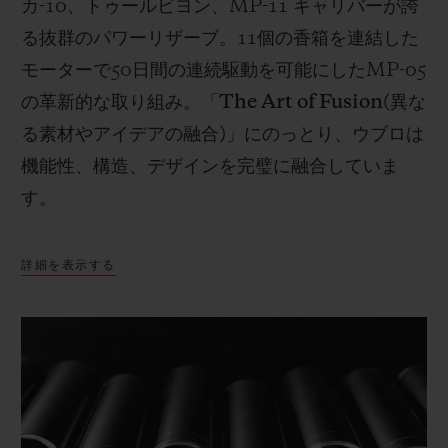
カ
-10
、トゥールビヨン、
MP-11
キャリバーが誇
る抜群のパワーリザーブ。
11
個の香箱を連結した
モーターで
50
日間の連続駆動を可能にした
MP-05
の革新的な取り組み。「
The Art of Fusion(
異な
る素材やアイデアの融合
)
」にのっとり、ウブロは
機能性、構造、デザインを完璧に融合していま
す。
詳細を表示する