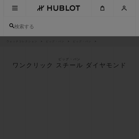
Skip
to
main
content
検索する
パ
ウォッチコレクション
ビッグ・バン
ビッグ・バン
最近の検索
ン
く
ず
リ
最近の検索はありません
ス
ビッグ・バン
ト
ワンクリック スチール ダイヤモンド
新作