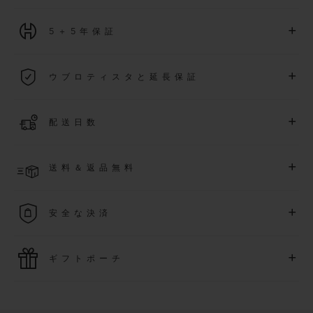
+
5＋5年保証
2026年1月1日以降に購入された全ての時計には、5年間の国
+
ウブロティスタと延長保証
際保証が適用されます。
詳細を表示する
「ウブロティスタ」コミュニティに参加する
事で
、
2026
年
1
+
配送日数
月
1
日以降に購入された時計を対象に、保証を
さら
に5
年間延
長できます
(
条件あり
)
。また、メンバー限定のイベントにも
ご入金確認後、2～6営業日以内に配送予定です。在庫状況に
アクセス可能になります。
+
送料＆返品無料
より異なる場合がございます
詳細を表示する
送料は無料となり、返品も簡単な手続きのみで無料となりま
+
安全な決済
す
最新の決済技術をご利用ください。オンラインでのすべての
+
ギフトポーチ
ご購入は迅速で安全に処理され、お客様の個人情報は確実に
保護されます。
ウブロの無料ギフトポーチでお買い物をより特別なものにし
てみませんか？