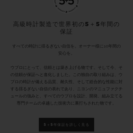
高級時計製造で世界初の5＋5年間の
保証
すべての時計に揺るぎない自信を。オーナー様に10年間の
安心を。
ウブロにとって、信頼とは築き上げる物です。そして今、そ
の信頼が保証へと進化しました。この独自の取り組みは、ウ
ブロの時計が備える品質、耐久性、そして総合的な性能に対
する揺るぎない自信の表れであり、ニヨンのマニュファクチ
ュールの強みと、すべてのウブロを設計、開発、組み立てる
専門チームの卓越した技術力に裏打ちされた物です。
5＋5年保証を詳しく見る