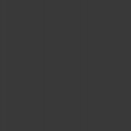
ビッグ・バン
ビッグ・バン
スピリット オブ ビ
バン
サマー マルチカラーセラ
ピーチセラミック
エッセンシャル 
ミック
オンライン限
特別なサービス
5＋5年保証
ウブロティスタと延長保証
配送日数
送料＆返品無料
安全な決済
ギフトポーチ