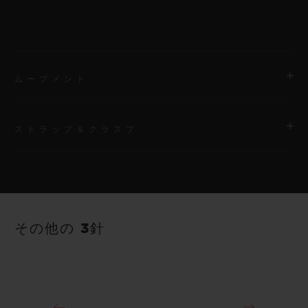
ムーブメント
ストラップ＆クラスプ
ムーブメント
HUB1120 自動巻きムーブメント
ストラップ
パワーリザーブ
ブラックストラクチャードラバー（ライン入り）ストラップ
40時間
その他の 3針
クラスプ
ステンレススチール