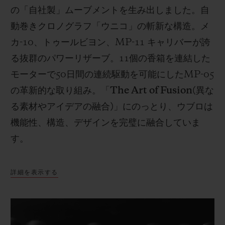
の「自社製」ムーブメントを生み出しました。自
動巻きクロノグラフ「ウニコ」の斬新な構造。メ
カ
-10
、トゥールビヨン、
MP-11
キャリバーが誇
る抜群のパワーリザーブ。
11
個の香箱を連結した
モーターで
50
日間の連続駆動を可能にした
MP-05
の革新的な取り組み。「
The Art of Fusion(
異な
る素材やアイデアの融合
)
」にのっとり、ウブロは
機能性、構造、デザインを完璧に融合していま
す。
詳細を表示する