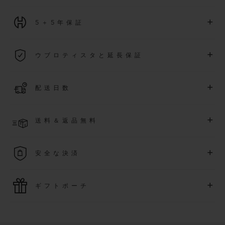
+
5＋5年保証
2026年1月1日以降に購入された全ての時計には、5年間の国
+
ウブロティスタと延長保証
際保証が適用されます。
詳細を表示する
「ウブロティスタ」コミュニティに参加する
事で
、
2026
年
1
+
配送日数
月
1
日以降に購入された時計を対象に、保証を
さら
に5
年間延
長できます
(
条件あり
)
。また、メンバー限定のイベントにも
ご入金確認後、2～6営業日以内に配送予定です。在庫状況に
アクセス可能になります。
+
送料＆返品無料
より異なる場合がございます
詳細を表示する
送料は無料となり、返品も簡単な手続きのみで無料となりま
+
安全な決済
す
最新の決済技術をご利用ください。オンラインでのすべての
+
ギフトポーチ
ご購入は迅速で安全に処理され、お客様の個人情報は確実に
保護されます。
ウブロの無料ギフトポーチでお買い物をより特別なものにし
てみませんか？