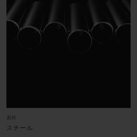
素材
スチール