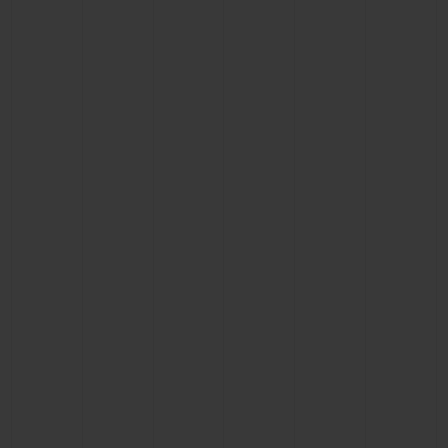
ビッグ・バン
ビッグ・バン
スピリット オブ ビ
バン
サマー マルチカラーセラ
ピーチセラミック
エッセンシャル 
ミック
オンライン限
特別なサービス
5＋5年保証
ウブロティスタと延長保証
配送日数
送料＆返品無料
安全な決済
ギフトポーチ