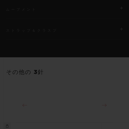
ムーブメント
ストラップ＆クラスプ
ムーブメント
HUB1120 自動巻きムーブメント
ストラップ
パワーリザーブ
ホワイトのストラクチャードラバー（ライン入り）ストラップ
40時間
その他の 3針
クラスプ
ステンレススチール