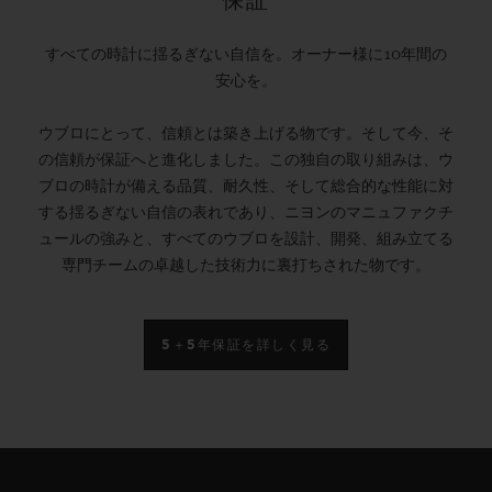
保証
すべての時計に揺るぎない自信を。オーナー様に10年間の
安心を。
ウブロにとって、信頼とは築き上げる物です。そして今、そ
の信頼が保証へと進化しました。この独自の取り組みは、ウ
ブロの時計が備える品質、耐久性、そして総合的な性能に対
する揺るぎない自信の表れであり、ニヨンのマニュファクチ
ュールの強みと、すべてのウブロを設計、開発、組み立てる
専門チームの卓越した技術力に裏打ちされた物です。
5＋5年保証を詳しく見る