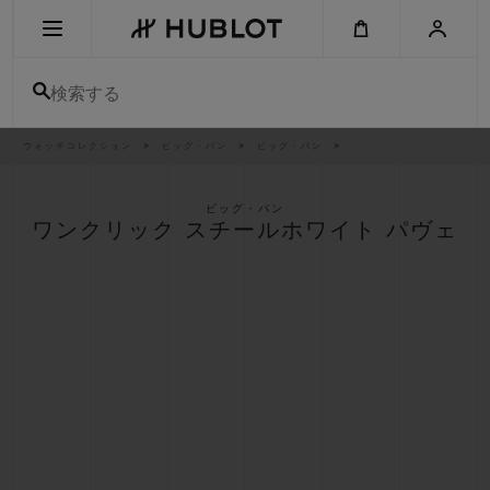
Skip
to
main
content
検索する
パ
ウォッチコレクション
ビッグ・バン
ビッグ・バン
最近の検索
ン
く
ず
リ
最近の検索はありません
ス
ビッグ・バン
ト
ワンクリック スチールホワイト パヴェ
新作