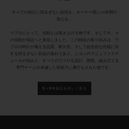
すべての時計に揺るぎない自信を。オーナー様に10年間の
安心を。
ウブロにとって、信頼とは築き上げる物です。そして今、そ
の信頼が保証へと進化しました。この独自の取り組みは、ウ
ブロの時計が備える品質、耐久性、そして総合的な性能に対
する揺るぎない自信の表れであり、ニヨンのマニュファクチ
ュールの強みと、すべてのウブロを設計、開発、組み立てる
専門チームの卓越した技術力に裏打ちされた物です。
5＋5年保証を詳しく見る