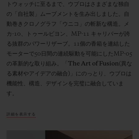
トウォッチに至るまで、ウブロはさまざまな独自
の「自社製」ムーブメントを生み出しました。自
動巻きクロノグラフ「ウニコ」の斬新な構造。メ
カ
-10
、トゥールビヨン、
MP-11
キャリバーが誇
る抜群のパワーリザーブ。
11
個の香箱を連結した
モーターで
50
日間の連続駆動を可能にした
MP-05
の革新的な取り組み。「
The Art of Fusion(
異な
る素材やアイデアの融合
)
」にのっとり、ウブロは
機能性、構造、デザインを完璧に融合していま
す。
詳細を表示する