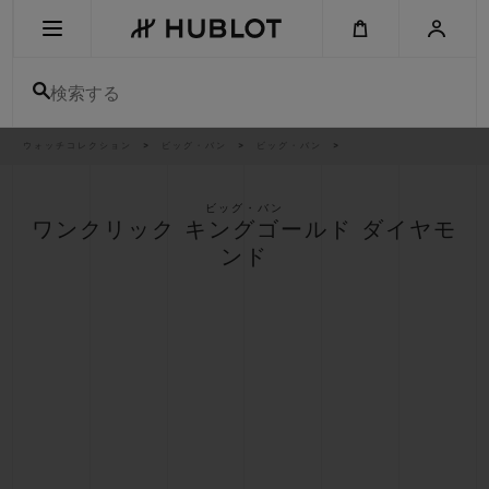
Skip
to
main
content
検索する
パ
ウォッチコレクション
ビッグ・バン
ビッグ・バン
最近の検索
ン
く
ず
リ
最近の検索はありません
ス
ビッグ・バン
ト
ワンクリック キングゴールド ダイヤモ
新作
ンド