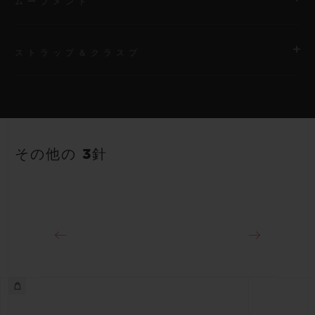
ムーブメント
ストラップ＆クラスプ
ムーブメント
HUB1120 自動巻きムーブメント
ストラップ
パワーリザーブ
ブラックストラクチャードラバー（ライン入り）ストラップ
40時間
その他の 3針
クラスプ
18Kキングゴールド＆ステンレススチール（ブラックコーティン
グ）