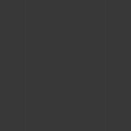
ビッグ・バン
ビッグ・バン
スピリット オブ ビ
バン
サマー マルチカラーセラ
ピーチセラミック
エッセンシャル 
ミック
オンライン限
特別なサービス
5＋5年保証
ウブロティスタと延長保証
配送日数
送料＆返品無料
安全な決済
ギフトポーチ