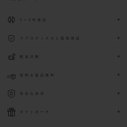
+
5＋5年保証
2026年1月1日以降に購入された全ての時計には、5年間の国
+
ウブロティスタと延長保証
際保証が適用されます。
詳細を表示する
「ウブロティスタ」コミュニティに参加する
事で
、
2026
年
1
+
配送日数
月
1
日以降に購入された時計を対象に、保証を
さら
に5
年間延
長できます
(
条件あり
)
。また、メンバー限定のイベントにも
ご入金確認後、2～6営業日以内に配送予定です。在庫状況に
アクセス可能になります。
+
送料＆返品無料
より異なる場合がございます
詳細を表示する
送料は無料となり、返品も簡単な手続きのみで無料となりま
+
安全な決済
す
最新の決済技術をご利用ください。オンラインでのすべての
+
ギフトポーチ
ご購入は迅速で安全に処理され、お客様の個人情報は確実に
保護されます。
ウブロの無料ギフトポーチでお買い物をより特別なものにし